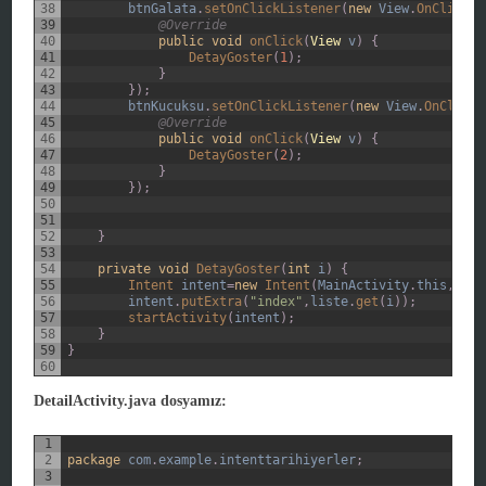
38
btnGalata
.
setOnClickListener
(
new
View
.
OnClickLi
39
@Override
40
public
void
onClick
(
View
v
)
{
41
DetayGoster
(
1
)
;
42
}
43
}
)
;
44
btnKucuksu
.
setOnClickListener
(
new
View
.
OnClickL
45
@Override
46
public
void
onClick
(
View
v
)
{
47
DetayGoster
(
2
)
;
48
}
49
}
)
;
50
51
52
}
53
54
private
void
DetayGoster
(
int
i
)
{
55
Intent 
intent
=
new
Intent
(
MainActivity
.
this
,
Deta
56
intent
.
putExtra
(
"index"
,
liste
.
get
(
i
)
)
;
57
startActivity
(
intent
)
;
58
}
59
}
60
DetailActivity.java dosyamız:
1
2
package
com
.
example
.
intenttarihiyerler
;
3