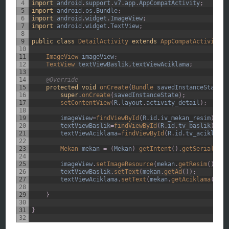
4
import
android
.
support
.
v7
.
app
.
AppCompatActivity
;
5
import
android
.
os
.
Bundle
;
6
import
android
.
widget
.
ImageView
;
7
import
android
.
widget
.
TextView
;
8
9
public
class
DetailActivity
extends
AppCompatActivity
{
10
11
ImageView 
imageView
;
12
TextView 
textViewBaslik
,
textViewAciklama
;
13
14
@Override
15
protected
void
onCreate
(
Bundle 
savedInstanceState
)
16
super
.
onCreate
(
savedInstanceState
)
;
17
setContentView
(
R
.
layout
.
activity_detail
)
;
18
19
imageView
=
findViewById
(
R
.
id
.
iv_mekan_resim
)
;
20
textViewBaslik
=
findViewById
(
R
.
id
.
tv_baslik
)
;
21
textViewAciklama
=
findViewById
(
R
.
id
.
tv_aciklama
)
22
23
Mekan 
mekan
=
(
Mekan
)
getIntent
(
)
.
getSerializab
24
25
imageView
.
setImageResource
(
mekan
.
getResim
(
)
)
;
26
textViewBaslik
.
setText
(
mekan
.
getAd
(
)
)
;
27
textViewAciklama
.
setText
(
mekan
.
getAciklama
(
)
)
;
28
29
}
30
31
}
32