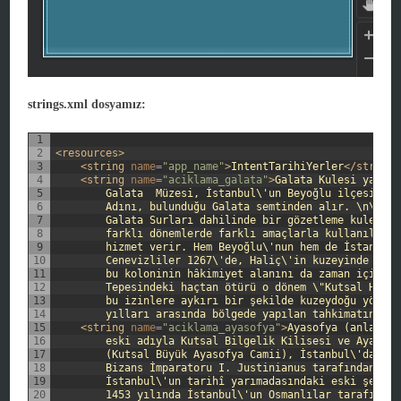
strings.xml dosyamız:
1
2
<resources>
3
<string 
name
=
"app_name"
>
IntentTarihiYerler
</string>
4
<string 
name
=
"aciklama_galata"
>
Galata Kulesi ya da 
5
        Galata  Müzesi, İstanbul\'un Beyoğlu ilçesinde 
6
        Adını, bulunduğu Galata semtinden alır. \n\n
7
        Galata Surları dahilinde bir gözetleme kulesi o
8
        farklı dönemlerde farklı amaçlarla kullanılması
9
        hizmet verir. Hem Beyoğlu\'nun hem de İstanbul\
10
        Cenevizliler 1267\'de, Haliç\'in kuzeyinde bulu
11
        bu koloninin hâkimiyet alanını da zaman içinde 
12
        Tepesindeki haçtan ötürü o dönem \"Kutsal Haç K
13
        bu izinlere aykırı bir şekilde kuzeydoğu yönünd
14
        yılları arasında bölgede yapılan tahkimatın bir
15
<string 
name
=
"aciklama_ayasofya"
>
Ayasofya (anlamı: 
16
        eski adıyla Kutsal Bilgelik Kilisesi ve Ayasofy
17
        (Kutsal Büyük Ayasofya Camii), İstanbul\'da yer
18
        Bizans İmparatoru I. Justinianus tarafından, 53
19
        İstanbul\'un tarihî yarımadasındaki eski şehir 
20
        1453 yılında İstanbul\'un Osmanlılar tarafından