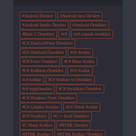
Android Dersleri
Android Java Dersleri
Android Studio Dersleri
Android Örnekleri
Basit C Örnekleri
c#
c# console örnekleri
C# DataGridView Örnekleri
C# DataGrid Örnekleri
c# dersleri
C# Form Örnekleri
C# Hazır Kodlar
C# Kodlama Örnekleri
C# Kodlar
c# kodları
C# Kodları ve Örnekleri
c# uygulamaları
C# Veritabanı Örnekleri
C# Windows Form Örnekleri
C# Çalışma Soruları
C# Örnek Kodlar
C# Örnekleri
C++ Kod Örnekleri
C Sharp Kodları
HTML Dersleri
HTML Kodları
HTML Kodları Örnekleri