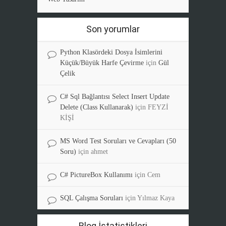
Son yorumlar
Python Klasördeki Dosya İsimlerini
Küçük/Büyük Harfe Çevirme
için
Gül
Çelik
C# Sql Bağlantısı Select Insert Update
Delete (Class Kullanarak)
için
FEYZİ
KİŞİ
MS Word Test Soruları ve Cevapları (50
Soru)
için
ahmet
C# PictureBox Kullanımı
için
Cem
SQL Çalışma Soruları
için
Yılmaz Kaya
Blog İstatistikleri