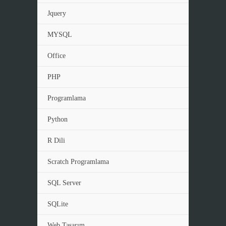
Jquery
MYSQL
Office
PHP
Programlama
Python
R Dili
Scratch Programlama
SQL Server
SQLite
Web Tasarım