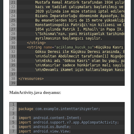
21
        Mustafa Kemal Atatürk tarafından 1934 yılında y
22
        kazı ve tadilat çalışmaları başlatılmış ve 1935
23
        2020 yılında ise müze statüsü iptal edilerek ca
24
        Bizans İmparatorluğu döneminde Ayasofya, büyük 
25
        Bu emanetlerden biri de 15 metre yüksekliğindek
26
        Konstantinopolis Patriği\'nin kilisesi ve Doğu 
27
        1054 yılında Patrik I. Mihail\'in Papa IX. Leo 
28
        \"Schisma\"nın, yani Hristiyanlık tarihindeki e
29
        ayrılmasının başlangıcı sayılır.
30
</string>
31
<string 
name
=
"aciklama_kucuk_su"
>
Küçüksu Kasrı veya
32
        Göksu Deresi ile Küçüksu Deresi arasında, Boğaz
33
        \n\nSultan Abdülmecit tarafından[1] Nigoğos Bal
34
        \n\nEski adı "Göksu Kasrı" olan bu yapı, padişa
35
        \n\nKasırlar sadece hünkârların malı sayılan ve
36
        \n\nDevamlı ikamet için kullanılmayan kasırlar,
37
38
</resources>
39
MainActivity.java dosyamız:
1
2
package
com
.
example
.
intenttarihiyerler
;
3
4
import
android
.
content
.
Intent
;
5
import
android
.
support
.
v7
.
app
.
AppCompatActivity
;
6
import
android
.
os
.
Bundle
;
7
import
android
.
view
.
View
;