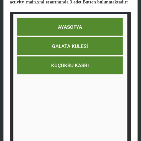
activity_main.xml tasarımında 3 adet Button bulunmaktadır: