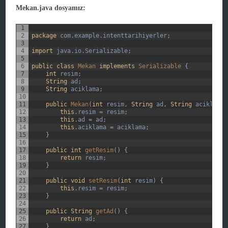
Mekan.java dosyamız:
1
2
package
com
.
example
.
intenttarihiyerler
;
3
4
import
java
.
io
.
Serializable
;
5
6
public
class
Mekan
implements
Serializable
{
7
int
resim
;
8
String
ad
;
9
String
aciklama
;
10
11
public
Mekan
(
int
resim
,
String
ad
,
String
aciklama
)
12
this
.
resim
=
resim
;
13
this
.
ad
=
ad
;
14
this
.
aciklama
=
aciklama
;
15
}
16
17
public
int
getResim
(
)
{
18
return
resim
;
19
}
20
21
public
void
setResim
(
int
resim
)
{
22
this
.
resim
=
resim
;
23
}
24
25
public
String
getAd
(
)
{
26
return
ad
;
27
}