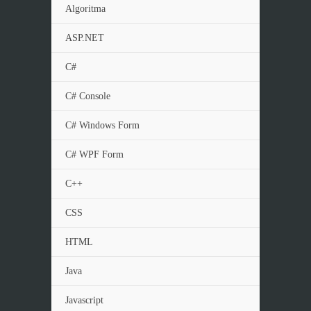
Algoritma
ASP.NET
C#
C# Console
C# Windows Form
C# WPF Form
C++
CSS
HTML
Java
Javascript