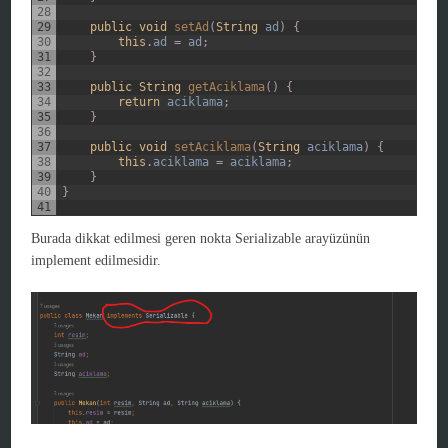
28
29
public
void
setAd
(
String
ad
)
{
30
this
.
ad
=
ad
;
31
}
32
33
public
String
getAciklama
(
)
{
34
return
aciklama
;
35
}
36
37
public
void
setAciklama
(
String
aciklama
)
{
38
this
.
aciklama
=
aciklama
;
39
}
40
}
41
Burada dikkat edilmesi geren nokta Serializable arayüzünün
implement edilmesidir.