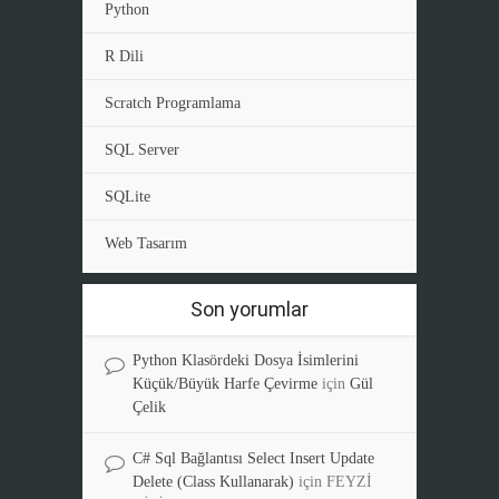
Python
R Dili
Scratch Programlama
SQL Server
SQLite
Web Tasarım
Son yorumlar
Python Klasördeki Dosya İsimlerini
Küçük/Büyük Harfe Çevirme
için
Gül
Çelik
C# Sql Bağlantısı Select Insert Update
Delete (Class Kullanarak)
için
FEYZİ