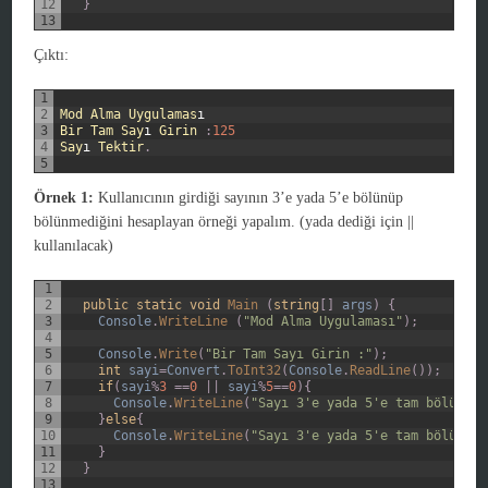
12
}
13
Çıktı:
1
2
Mod
Alma
Uygulamas
ı
3
Bir
Tam
Say
ı
Girin
:
125
4
Say
ı
Tektir
.
5
Örnek 1:
Kullanıcının girdiği sayının 3’e yada 5’e bölünüp
bölünmediğini hesaplayan örneği yapalım. (yada dediği için ||
kullanılacak)
1
2
public
static
void
Main
(
string
[
]
args
)
{
3
Console
.
WriteLine
(
"Mod Alma Uygulaması"
)
;
4
5
Console
.
Write
(
"Bir Tam Sayı Girin :"
)
;
6
int
sayi
=
Convert
.
ToInt32
(
Console
.
ReadLine
(
)
)
;
7
if
(
sayi
%
3
==
0
||
sayi
%
5
==
0
)
{
8
Console
.
WriteLine
(
"Sayı 3'e yada 5'e tam bölünüyo
9
}
else
{
10
Console
.
WriteLine
(
"Sayı 3'e yada 5'e tam bölünemi
11
}
12
}
13