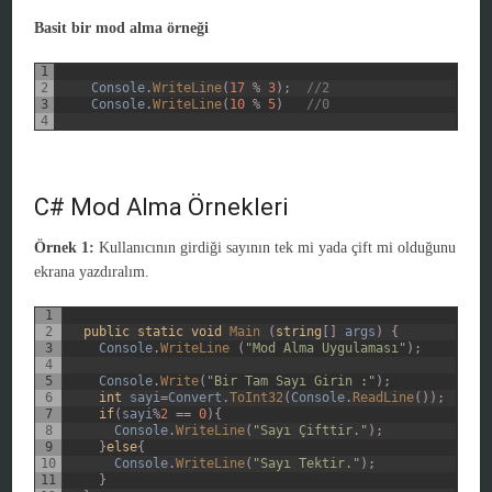
Basit bir mod alma örneği
1
2
Console
.
WriteLine
(
17
%
3
)
;
//2
3
Console
.
WriteLine
(
10
%
5
)
//0
4
C# Mod Alma Örnekleri
Örnek 1:
Kullanıcının girdiği sayının tek mi yada çift mi olduğunu
ekrana yazdıralım.
1
2
public
static
void
Main
(
string
[
]
args
)
{
3
Console
.
WriteLine
(
"Mod Alma Uygulaması"
)
;
4
5
Console
.
Write
(
"Bir Tam Sayı Girin :"
)
;
6
int
sayi
=
Convert
.
ToInt32
(
Console
.
ReadLine
(
)
)
;
7
if
(
sayi
%
2
==
0
)
{
8
Console
.
WriteLine
(
"Sayı Çifttir."
)
;
9
}
else
{
10
Console
.
WriteLine
(
"Sayı Tektir."
)
;
11
}