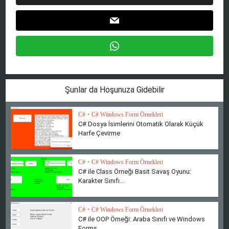
Şunlar da Hoşunuza Gidebilir
C#
•
C# Windows Form Örnekleri
C# Dosya İsimlerini Otomatik Olarak Küçük
Harfe Çevirme
C#
•
C# Windows Form Örnekleri
C# ile Class Örneği Basit Savaş Oyunu:
Karakter Sınıfı...
C#
•
C# Windows Form Örnekleri
C# ile OOP Örneği: Araba Sınıfı ve Windows
Forms...