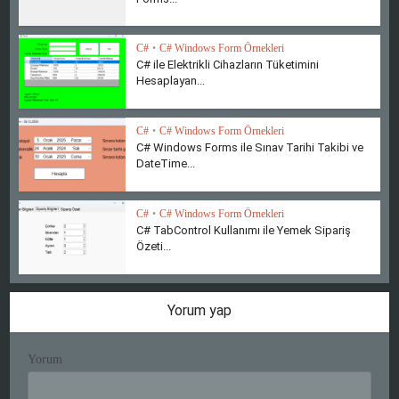
C#
•
C# Windows Form Örnekleri
C# ile Elektrikli Cihazların Tüketimini
Hesaplayan...
C#
•
C# Windows Form Örnekleri
C# Windows Forms ile Sınav Tarihi Takibi ve
DateTime...
C#
•
C# Windows Form Örnekleri
C# TabControl Kullanımı ile Yemek Sipariş
Özeti...
Yorum yap
Yorum