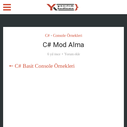
C#
Console Örnekleri
•
C# Mod Alma
6 yıl önce
Yorum ekle
🠔 C# Basit Console Örnekleri