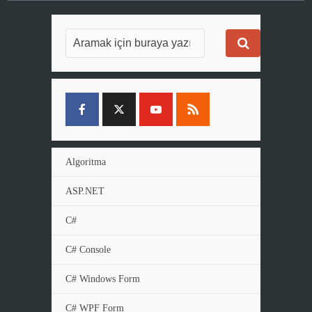
Algoritma
ASP.NET
C#
C# Console
C# Windows Form
C# WPF Form