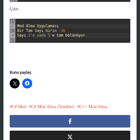
Çıktı:
1
2
Mod
Alma
Uygulamas
ı
3
Bir
Tam
Say
ı
Girin
:
36
4
Say
ı
3
'e yada 5'
e
tam
b
ö
l
ü
n
ü
yor
.
5
Bunu paylaş:
C# Mod
C# Mod Alma Örnekleri
C++ Mod Alma