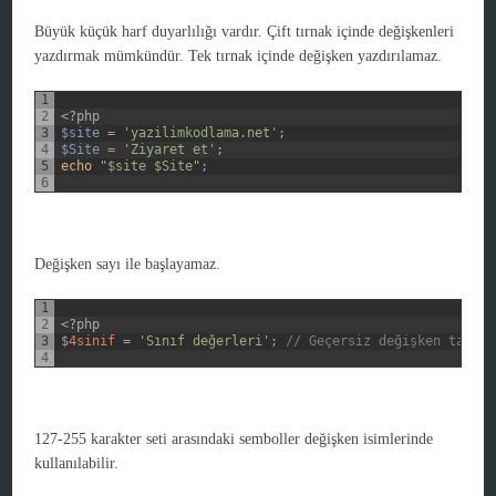
Büyük küçük harf duyarlılığı vardır. Çift tırnak içinde değişkenleri
yazdırmak mümkündür. Tek tırnak içinde değişken yazdırılamaz.
1
2
<?php
3
$site
=
'yazilimkodlama.net'
;
4
$Site
=
'Ziyaret et'
;
5
echo
"$site $Site"
;
6
Değişken sayı ile başlayamaz.
1
2
<?php
3
$
4sinif
=
'Sınıf değerleri'
;
// Geçersiz değişken tanıml
4
127-255 karakter seti arasındaki semboller değişken isimlerinde
kullanılabilir.