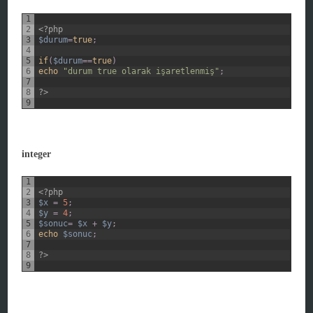
1
2
<?php
3
$durum
=
true
;
4
5
if
(
$durum
==
true
)
6
echo
"durum true olarak işaretlenmiş"
;
7
8
?>
9
integer
1
2
<?php
3
$x
=
5
;
4
$y
=
4
;
5
$sonuc
=
$x
+
$y
;
6
echo
$sonuc
;
7
8
?>
9