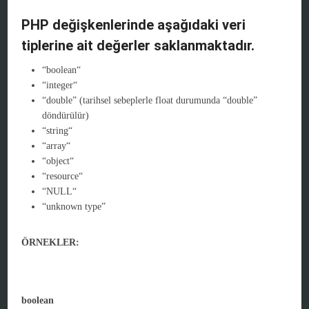
PHP değişkenlerinde aşağıdaki veri
tiplerine ait değerler saklanmaktadır.
“
boolean
“
“
integer
“
“
double
” (tarihsel sebeplerle
float
durumunda “double”
döndürülür)
“
string
“
“
array
“
“
object
“
“
resource
“
“
NULL
“
“unknown type”
ÖRNEKLER:
boolean