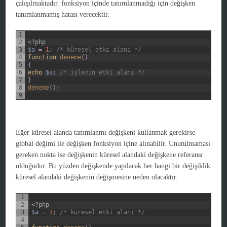
çalışılmaktadır. fonksiyon içinde tanımlanmadığı için değişken
tanımlanmamış hatası verecektir.
1
2
<?php
3
$a
=
1
;
/* küresel etki alanı */
4
function
deneme
(
)
5
{
6
echo
$a
;
/* işlevin etki alanı */
7
}
8
deneme
(
)
;
9
Eğer küresel alanda tanımlanmı değişkeni kullanmak gerekirse
global değimi ile değişken fonksiyon içine alınabilir. Unutulmaması
gereken nokta ise değişkenin küresel alandaki değişkene referansı
olduğudur. Bu yüzden değişkende yapılacak her hangi bir değişiklik
küresel alandaki değişkenin değişmesine neden olacaktır.
1
2
<?php
3
$a
=
1
;
/* küresel etki alanı */
4