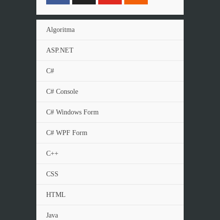
Algoritma
ASP.NET
C#
C# Console
C# Windows Form
C# WPF Form
C++
CSS
HTML
Java