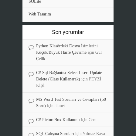
SQLite
Web Tasarım
Son yorumlar
Python Klasördeki Dosya İsimlerini
Küçük/Büyük Harfe Çevirme
için
Gül
Çelik
C# Sql Bağlantısı Select Insert Update
Delete (Class Kullanarak)
için
FEYZİ
KİŞİ
MS Word Test Soruları ve Cevapları (50
Soru)
için
ahmet
C# PictureBox Kullanımı
için
Cem
SQL Çalışma Soruları
için
Yılmaz Kaya