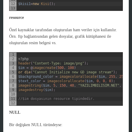
12
$kisi1
=
new
Kisi
(
)
;
13
resource
Özel kaynaklar tarafından oluşturulan ham veriler için kullanılır.
Örn. ftp bağlantısından gelen dosyalar, grafik kütüphanesi ile
oluşturulan resim belgesi vs.
1
2
<?php
3
header
(
"Content-Type: image/png"
)
;
4
$im
=
@
imagecreate
(
500
,
100
)
5
or
die
(
"Cannot Initialize new GD image stream"
)
;
6
$background_color
=
imagecolorallocate
(
$im
,
255
,
255
,
0
7
$text_color
=
imagecolorallocate
(
$im
,
0
,
0
,
0
)
;
8
imagestring
(
$im
,
5
,
150
,
40
,
"YAZILIMBILISIM.NET"
,
$tex
9
imagedestroy
(
$im
)
;
10
11
//$im dosyasının resource tipindedir.
12
NULL
Bir değişken
NULL
türündeyse: