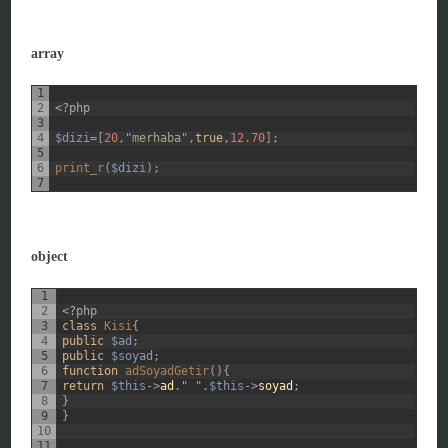
array
1
2
<?php
3
4
$dizi
=
[
20
,
"merhaba"
,
true
,
12.70
]
;
5
6
print_r
(
$dizi
)
;
7
object
1
2
<?php
3
class
Kisi
{
4
public
$ad
;
5
public
$soyad
;
6
function
adSoyadGetir
(
)
{
7
return
$this
->
ad
.
" "
.
$this
->
soyad
;
8
}
9
}
10
11