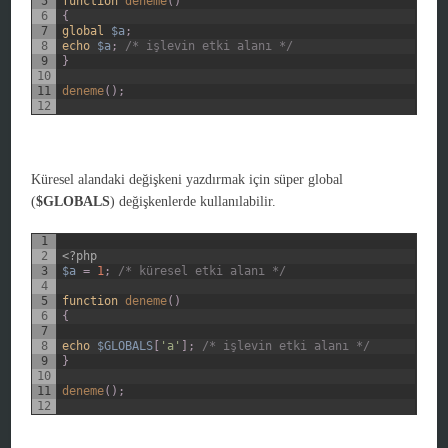
5
function
deneme
(
)
6
{
7
global
$a
;
8
echo
$a
;
/* işlevin etki alanı */
9
}
10
11
deneme
(
)
;
12
Küresel alandaki değişkeni yazdırmak için süper global
(
$GLOBALS
) değişkenlerde kullanılabilir.
1
2
<?php
3
$a
=
1
;
/* küresel etki alanı */
4
5
function
deneme
(
)
6
{
7
8
echo
$GLOBALS
[
'a'
]
;
/* işlevin etki alanı */
9
}
10
11
deneme
(
)
;
12