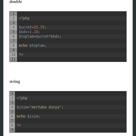
double
1
2
<?php
3
4
$ucret
=
15.75
;
5
$kdv
=
1.18
;
6
$toplam
=
$ucret
*
$kdv
;
7
8
echo
$toplam
;
9
10
?>
11
string
1
2
<?php
3
4
$isim
=
"merhaba dünya"
;
5
6
echo
$isim
;
7
8
?>
9