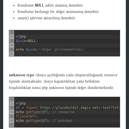
NULL
Kendisine
sabiti atanmış demektir.
Kendisine herhangi bir değer atanmamış demektir.
unset()
işlevine aktarılmış demektir.
1
2
<?php
3
$isim
=
NULL
;
4
5
echo
$isim
;
//değer görünmemektedir.
6
unknown type :
dosya açıldığında yada oluşturulduğunda resource
tipinde alınmaktadır. dosya kapatıldıktan yada bellekten
boşaltıldıktan sonra php unknown tipinde değer döndürmektedir.
1
2
<?php
3
$f
=
fopen
(
'https://placeholdit.imgix.net/~text?txtsize=
4
echo
gettype
(
$f
)
;
// resource
5
fclose
(
$f
)
;
6
echo
gettype
(
$f
)
;
// unknown
7