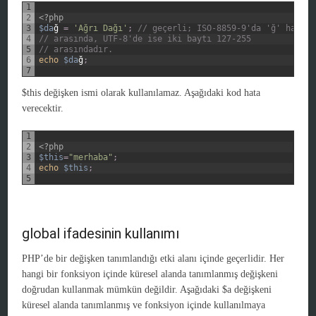
1
2
<?php
3
$da
ğ
=
'Ağrı Dağı'
;
// geçerli; ISO-8859-9'da 'ğ' harfi 
4
// arasında, UTF-8'de ise iki baytı 127-255
5
// arasındadır. 
6
echo
$da
ğ
;
7
$this değişken ismi olarak kullanılamaz. Aşağıdaki kod hata
verecektir.
1
2
<?php
3
$this
=
"merhaba"
;
4
echo
$this
;
5
global ifadesinin kullanımı
PHP’de bir değişken tanımlandığı etki alanı içinde geçerlidir. Her
hangi bir fonksiyon içinde küresel alanda tanımlanmış değişkeni
doğrudan kullanmak mümkün değildir. Aşağıdaki $a değişkeni
küresel alanda tanımlanmış ve fonksiyon içinde kullanılmaya