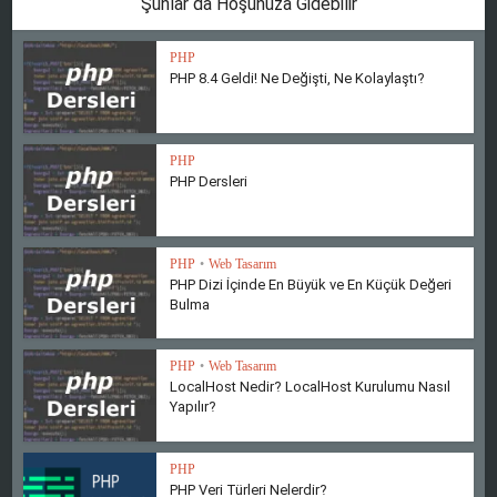
Şunlar da Hoşunuza Gidebilir
PHP
PHP 8.4 Geldi! Ne Değişti, Ne Kolaylaştı?
PHP
PHP Dersleri
PHP
•
Web Tasarım
PHP Dizi İçinde En Büyük ve En Küçük Değeri
Bulma
PHP
•
Web Tasarım
LocalHost Nedir? LocalHost Kurulumu Nasıl
Yapılır?
PHP
PHP Veri Türleri Nelerdir?