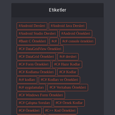
Etiketler
Android Dersleri
Android Java Dersleri
Android Studio Dersleri
Android Örnekleri
Basit C Örnekleri
c#
c# console örnekleri
C# DataGridView Örnekleri
C# DataGrid Örnekleri
c# dersleri
C# Form Örnekleri
C# Hazır Kodlar
C# Kodlama Örnekleri
C# Kodlar
c# kodları
C# Kodları ve Örnekleri
c# uygulamaları
C# Veritabanı Örnekleri
C# Windows Form Örnekleri
C# Çalışma Soruları
C# Örnek Kodlar
C# Örnekleri
C++ Kod Örnekleri