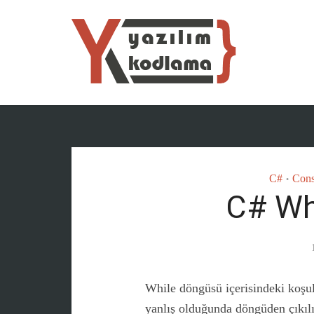
C#
Cons
•
C# Wh
While döngüsü içerisindeki koşul
yanlış olduğunda döngüden çıkılı