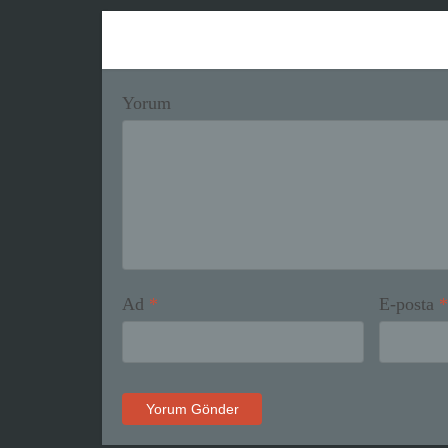
Yorum
Ad
*
E-posta
*