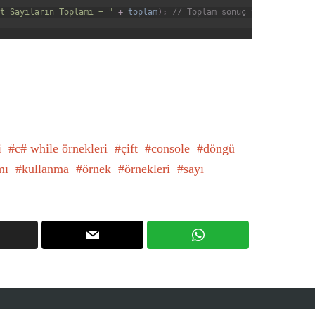
t Sayıların Toplamı = "
+
toplam
)
;
// Toplam sonuç yazdırılıyor.
i
c# while örnekleri
çift
console
döngü
mı
kullanma
örnek
örnekleri
sayı