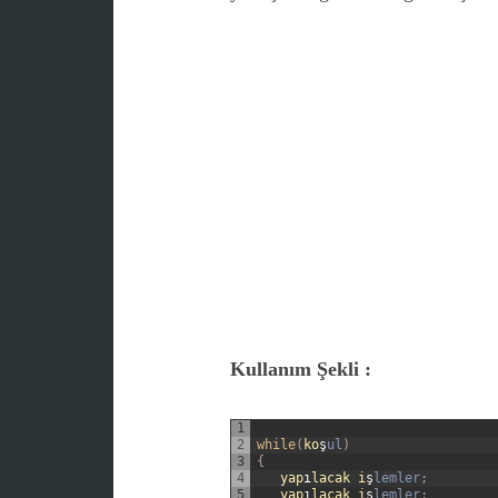
Kullanım Şekli :
1
2
while
(
ko
ş
ul
)
3
{
4
yap
ı
lacak
i
ş
lemler
;
5
yap
ı
lacak
i
ş
lemler
;