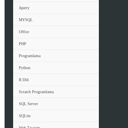
Jquery
MYSQL
Office
PHP
Programlama
Python
R Dili
Scratch Programlama
SQL Server
SQLite
Web Tasarım