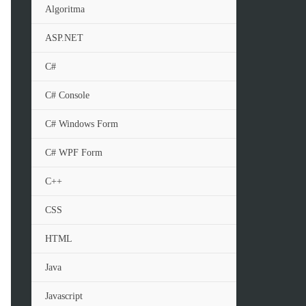
Algoritma
ASP.NET
C#
C# Console
C# Windows Form
C# WPF Form
C++
CSS
HTML
Java
Javascript