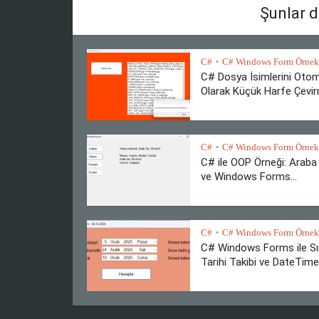
Şunlar d
C#
C# Windows Form Örnekl
•
C# Dosya İsimlerini Otom
Olarak Küçük Harfe Çevi
C#
C# Windows Form Örnekl
•
C# ile OOP Örneği: Araba 
ve Windows Forms...
C#
C# Windows Form Örnekl
•
C# Windows Forms ile S
Tarihi Takibi ve DateTime.