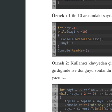
6
}
7
Örnek :
1 ile 10 arasındaki sayıl
1
2
int
sayi
=
1
;
3
while
(
sayi
<
=
10
)
4
{
5
Console
.
WriteLine
(
sayi
)
;
6
sayi
++
;
7
}
8
Console
.
ReadKey
(
)
;
9
Örnek 2:
Kullanıcı klavyeden çift
girdiğinde ise döngüyü sonlandı
yazınız.
1
2
int
sayi
=
0
,
toplam
=
0
;
// d
3
while
(
sayi
%
2
==
0
)
// koşu
4
{
5
toplam
=
toplam
+
sayi
;
//d
6
Console
.
Write
(
"Bir sayı gir
7
sayi
=
Convert
.
ToInt16
(
Cons