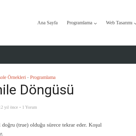
Ana Sayfa
Programlama
Web Tasarımı
ole Örnekleri
Programlama
•
ile Döngüsü
12 yıl önce
1 Yorum
 doğru (true) olduğu sürece tekrar eder. Koşul
r.