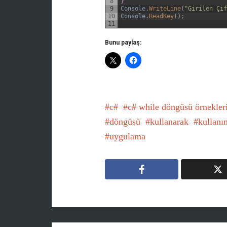
8
}
9
Console
.
WriteLine
(
"Girilen Çif
10
Console
.
ReadKey
(
)
;
11
Bunu paylaş:
c#
c# while döngüsü örnekler
döngüsü
kullanarak
kullanı
uygulama