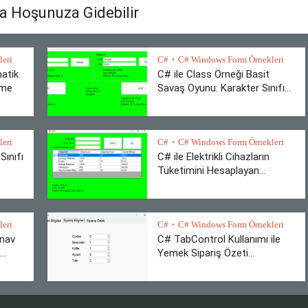
a Hoşunuza Gidebilir
eri
C#
C# Windows Form Örnekleri
•
atik
C# ile Class Örneği Basit
rme
Savaş Oyunu: Karakter Sınıfı...
eri
C#
C# Windows Form Örnekleri
•
Sınıfı
C# ile Elektrikli Cihazların
Tüketimini Hesaplayan...
eri
C#
C# Windows Form Örnekleri
•
ınav
C# TabControl Kullanımı ile
..
Yemek Sipariş Özeti...