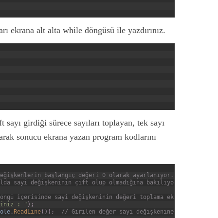
arı ekrana alt alta while döngüsü ile yazdırınız.
 sayı girdiği sürece sayıları toplayan, tek sayı
rarak sonucu ekrana yazan program kodlarını
eğişkenlerin başlangıç değeri 0 olarak ayarlanıyor. 
lda sayi değişkeninin çift olup olmadığına bakılıyor.  
öngü içerisinde sayi değişkeninin değeri toplama ekleniyor.  
iniz : "
)
;
ole
.
ReadLine
(
)
)
;
// Girilen değer sayi değişkenine atanıyor.  