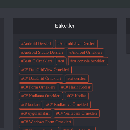
Etiketler
Android Dersleri
Android Java Dersleri
Android Studio Dersleri
Android Örnekleri
Basit C Örnekleri
c#
c# console örnekleri
C# DataGridView Örnekleri
C# DataGrid Örnekleri
c# dersleri
C# Form Örnekleri
C# Hazır Kodlar
C# Kodlama Örnekleri
C# Kodlar
c# kodları
C# Kodları ve Örnekleri
c# uygulamaları
C# Veritabanı Örnekleri
C# Windows Form Örnekleri