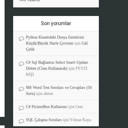
Son yorumlar
Python Klasördeki Dosya İsimlerini
Küçük/Büyük Harfe Çevirme
için
Gül
Çelik
C# Sql Bağlantısı Select Insert Update
Delete (Class Kullanarak)
için
FEYZİ
KİŞİ
MS Word Test Soruları ve Cevapları (50
Soru)
için
ahmet
C# PictureBox Kullanımı
için
Cem
SQL Çalışma Soruları
için
Yılmaz Kaya