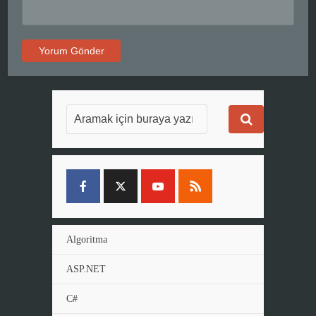
Algoritma
ASP.NET
C#