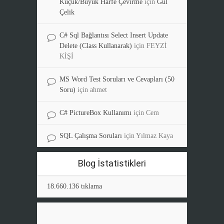
Küçük/Büyük Harfe Çevirme
için
Gül
Çelik
C# Sql Bağlantısı Select Insert Update
Delete (Class Kullanarak)
için
FEYZİ
KİŞİ
MS Word Test Soruları ve Cevapları (50
Soru)
için
ahmet
C# PictureBox Kullanımı
için
Cem
SQL Çalışma Soruları
için
Yılmaz Kaya
Blog İstatistikleri
18.660.136 tıklama