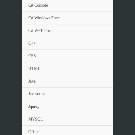
C# Console
C# Windows Form
C# WPF Form
C++
CSS
HTML
Java
Javascript
Jquery
MYSQL
Office