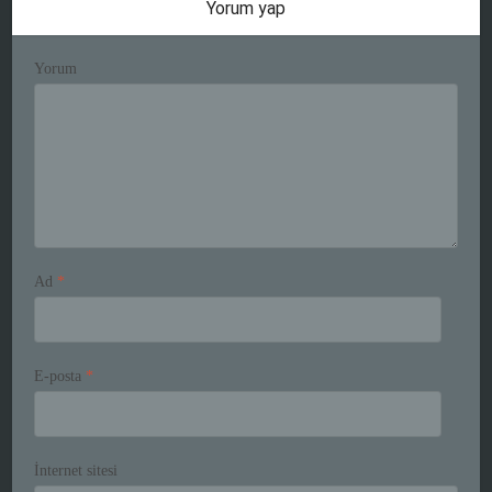
Yorum yap
Yorum
Ad
*
E-posta
*
İnternet sitesi