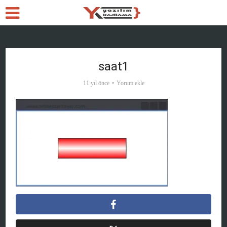
saat1
11 yıl önce
Yorum ekle