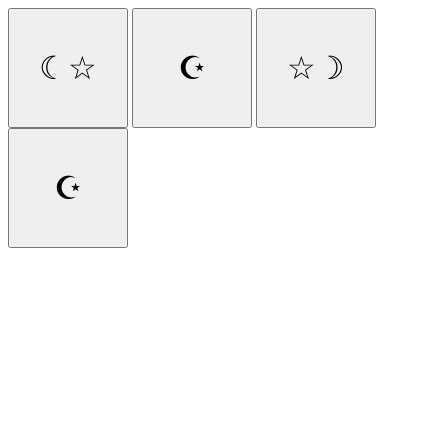
☾☆
☪
☆☽
☪️