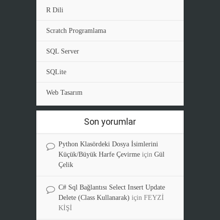
R Dili
Scratch Programlama
SQL Server
SQLite
Web Tasarım
Son yorumlar
Python Klasördeki Dosya İsimlerini
Küçük/Büyük Harfe Çevirme
için
Gül
Çelik
C# Sql Bağlantısı Select Insert Update
Delete (Class Kullanarak)
için
FEYZİ
KİŞİ