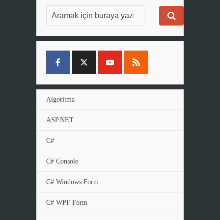
Algoritma
ASP.NET
C#
C# Console
C# Windows Form
C# WPF Form