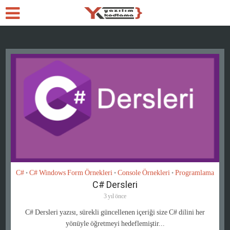
C#
C# Windows Form Örnekleri
Console Örnekleri
Programlama
•
•
•
C# Dersleri
3 yıl önce
C# Dersleri yazısı, sürekli güncellenen içeriği size C# dilini her
yönüyle öğretmeyi hedeflemiştir...