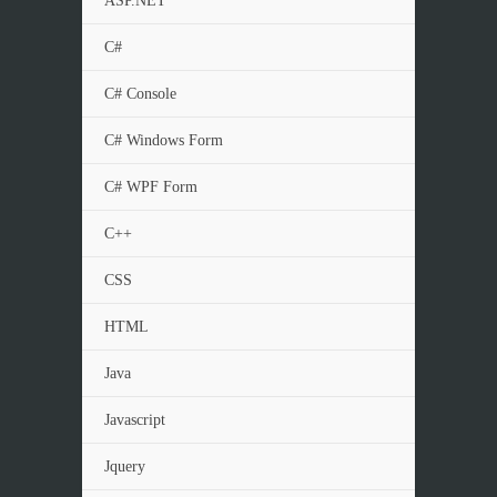
ASP.NET
C#
C# Console
C# Windows Form
C# WPF Form
C++
CSS
HTML
Java
Javascript
Jquery