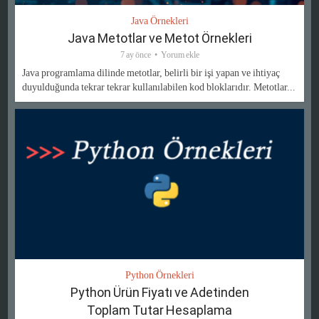
Java Örnekleri
Java Metotlar ve Metot Örnekleri
7 ay önce
Yorum ekle
Java programlama dilinde metotlar, belirli bir işi yapan ve ihtiyaç
duyulduğunda tekrar tekrar kullanılabilen kod bloklarıdır. Metotlar...
Python Örnekleri
Python Ürün Fiyatı ve Adetinden
Toplam Tutar Hesaplama