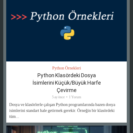
Python Örnekleri
Python Klasördeki Dosya
İsimlerini Küçük/Büyük Harfe
Çevirme
5 ay önce
1 Yorum
Dosya ve klasörlerle çalışan Python programlarında bazen dosya
isimlerini standart hale getirmek gerekir. Örneğin bir klasördeki
tüm...