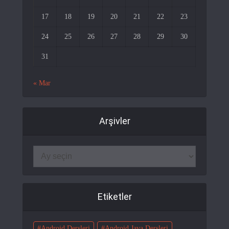
17
18
19
20
21
22
23
24
25
26
27
28
29
30
31
« Mar
Arşivler
Etiketler
Android Dersleri
Android Java Dersleri