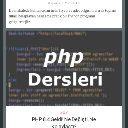
8 ay önce
Yorum ekle
Bu makalede kullanıcıdan ürün fiyatı ve adet bilgisini alarak toplam
tutarı hesaplayan basit ama pratik bir Python programı
geliştireceğiz...
PHP
PHP 8.4 Geldi! Ne Değişti, Ne
Kolaylaştı?