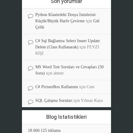
Son yorumlar
Python Klasördeki Dosya İsimlerini
Küçük/Büyük Harfe Çevirme
için
Gül
Çelik
C# Sql Bağlantısı Select Insert Update
Delete (Class Kullanarak)
için
FEYZİ
KİŞİ
MS Word Test Soruları ve Cevapları (50
Soru)
için
ahmet
C# PictureBox Kullanımı
için
Cem
SQL Çalışma Soruları
için
Yılmaz Kaya
Blog İstatistikleri
18.660.125 tıklama