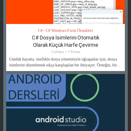
C#
C# Windows Form Örnekleri
•
C# Dosya İsimlerini Otomatik
Olarak Küçük Harfe Çevirme
1 yıl önce
1 Yorum
Günlük hayatta, özellikle dosya yönetimiyle uğraşanlar için, dosya
isimlerini düzenlemek sıkça karşılaşılan bir ihtiyaçtır. Örneğin, bir...