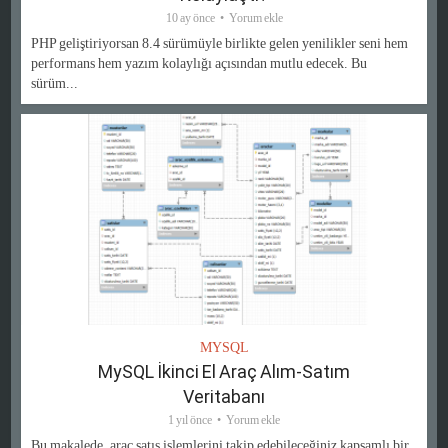
10 ay önce
Yorum ekle
PHP geliştiriyorsan 8.4 sürümüyle birlikte gelen yenilikler seni hem
performans hem yazım kolaylığı açısından mutlu edecek. Bu
sürüm...
MYSQL
MySQL İkinci El Araç Alım-Satım
Veritabanı
1 yıl önce
Yorum ekle
Bu makalede, araç satış işlemlerini takip edebileceğiniz kapsamlı bir