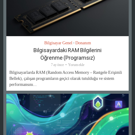
Bilgisayar Genel
Donanım
•
Bilgisayardaki RAM Bilgilerini
Öğrenme (Programsız)
7 ay önce
Yorum ekle
Bilgisayarlarda RAM (Random Access Memory – Rastgele Erişimli
Bellek), çalışan programların geçici olarak tutulduğu ve sistem
performansını...