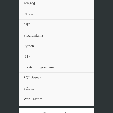
MYSQL
Office
PHP
Programlama
Python
R Dili
Scratch Programlama
SQL Server
SQLite
Web Tasarım