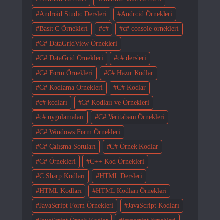
Android Studio Dersleri
Android Örnekleri
Basit C Örnekleri
c#
c# console örnekleri
C# DataGridView Örnekleri
C# DataGrid Örnekleri
c# dersleri
C# Form Örnekleri
C# Hazır Kodlar
C# Kodlama Örnekleri
C# Kodlar
c# kodları
C# Kodları ve Örnekleri
c# uygulamaları
C# Veritabanı Örnekleri
C# Windows Form Örnekleri
C# Çalışma Soruları
C# Örnek Kodlar
C# Örnekleri
C++ Kod Örnekleri
C Sharp Kodları
HTML Dersleri
HTML Kodları
HTML Kodları Örnekleri
JavaScript Form Örnekleri
JavaScript Kodları