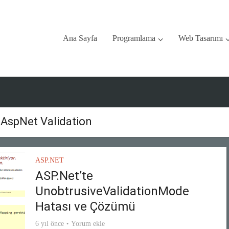
Ana Sayfa
Programlama
Web Tasarımı
 AspNet Validation
ASP.NET
ASP.Net’te
UnobtrusiveValidationMode
Hatası ve Çözümü
6 yıl önce
Yorum ekle