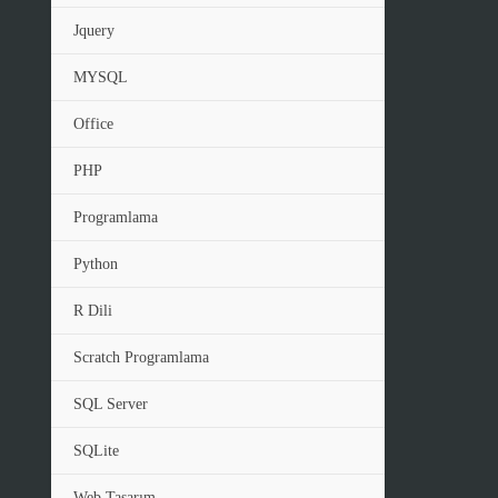
Jquery
MYSQL
Office
PHP
Programlama
Python
R Dili
Scratch Programlama
SQL Server
SQLite
Web Tasarım