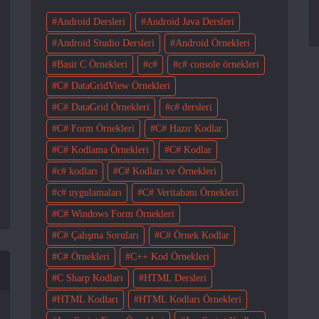
Android Dersleri
Android Java Dersleri
Android Studio Dersleri
Android Örnekleri
Basit C Örnekleri
c#
c# console örnekleri
C# DataGridView Örnekleri
C# DataGrid Örnekleri
c# dersleri
C# Form Örnekleri
C# Hazır Kodlar
C# Kodlama Örnekleri
C# Kodlar
c# kodları
C# Kodları ve Örnekleri
c# uygulamaları
C# Veritabanı Örnekleri
C# Windows Form Örnekleri
C# Çalışma Soruları
C# Örnek Kodlar
C# Örnekleri
C++ Kod Örnekleri
C Sharp Kodları
HTML Dersleri
HTML Kodları
HTML Kodları Örnekleri