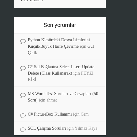
Son yorumlar
Python Klasördeki Dosya İsimlerini
Küçük/Büyük Harfe Çevirme
için
Gül
Çelik
C# Sql Bağlantısı Select Insert Update
Delete (Class Kullanarak)
için
FEYZİ
KİŞİ
MS Word Test Soruları ve Cevapları (50
Soru)
için
ahmet
C# PictureBox Kullanımı
için
Cem
SQL Çalışma Soruları
için
Yılmaz Kaya