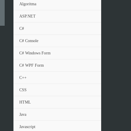
Algoritma
ASP.NET
C#
C# Console
C# Windows Form
C# WPF Form
C++
CSS
HTML
Java
Javascript