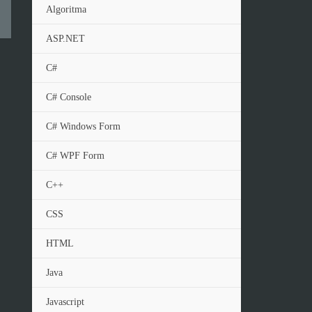
Algoritma
ASP.NET
C#
C# Console
C# Windows Form
C# WPF Form
C++
CSS
HTML
Java
Javascript