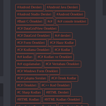
Android Dersleri
Android Java Dersleri
Android Studio Dersleri
Android Örnekleri
Basit C Örnekleri
c#
c# console örnekleri
C# DataGridView Örnekleri
C# DataGrid Örnekleri
c# dersleri
C# Form Örnekleri
C# Hazır Kodlar
C# Kodlama Örnekleri
C# Kodlar
c# kodları
C# Kodları ve Örnekleri
c# uygulamaları
C# Veritabanı Örnekleri
C# Windows Form Örnekleri
C# Çalışma Soruları
C# Örnek Kodlar
C# Örnekleri
C++ Kod Örnekleri
C Sharp Kodları
HTML Dersleri
HTML Kodları
HTML Kodları Örnekleri