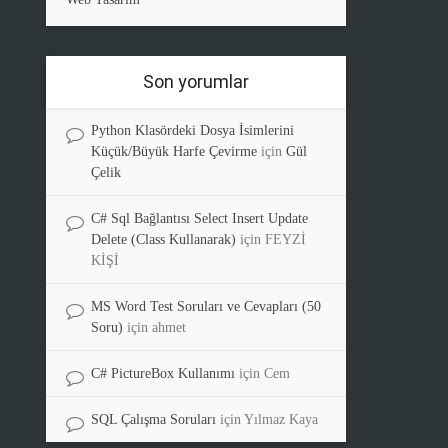
Son yorumlar
Python Klasördeki Dosya İsimlerini
Küçük/Büyük Harfe Çevirme
için
Gül
Çelik
C# Sql Bağlantısı Select Insert Update
Delete (Class Kullanarak)
için
FEYZİ
KİŞİ
MS Word Test Soruları ve Cevapları (50
Soru)
için
ahmet
C# PictureBox Kullanımı
için
Cem
SQL Çalışma Soruları
için
Yılmaz Kaya