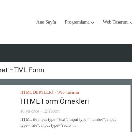
Ana Sayfa
Programlama
Web Tasarımı
iket HTML Form
HTML DERSLERİ
Web Tasarım
•
HTML Form Örnekleri
10 yıl önce
12 Yorum
HTML ile input type=”text”, input type=”number”, input
type=”file”, input type=”radio”...