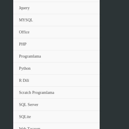
Jquery
MYSQL
Office
PHP
Programlama
Python
R Dili
Scratch Programlama
SQL Server
SQLite
Web Tasarım