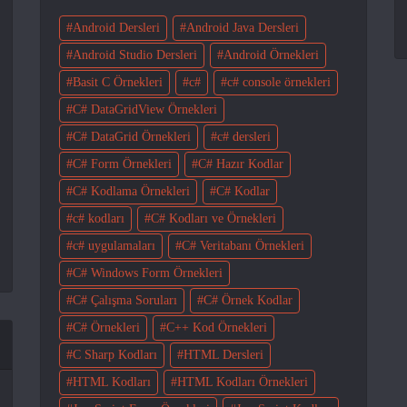
Android Dersleri
Android Java Dersleri
Android Studio Dersleri
Android Örnekleri
Basit C Örnekleri
c#
c# console örnekleri
C# DataGridView Örnekleri
C# DataGrid Örnekleri
c# dersleri
C# Form Örnekleri
C# Hazır Kodlar
C# Kodlama Örnekleri
C# Kodlar
c# kodları
C# Kodları ve Örnekleri
c# uygulamaları
C# Veritabanı Örnekleri
C# Windows Form Örnekleri
C# Çalışma Soruları
C# Örnek Kodlar
C# Örnekleri
C++ Kod Örnekleri
C Sharp Kodları
HTML Dersleri
HTML Kodları
HTML Kodları Örnekleri