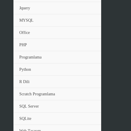
Jquery
MYSQL
Office
PHP
Programlama
Python
R Dili
Scratch Programlama
SQL Server
SQLite
Web Tasarım