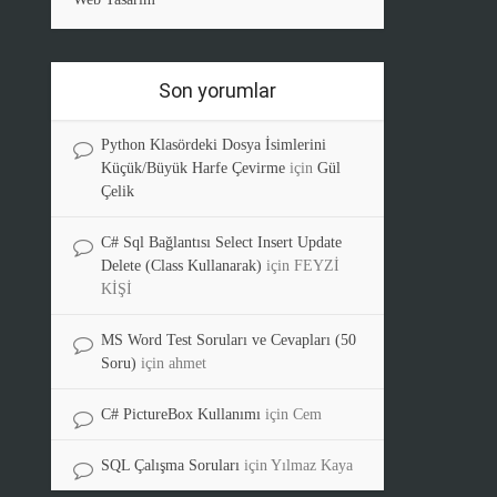
Son yorumlar
Python Klasördeki Dosya İsimlerini
Küçük/Büyük Harfe Çevirme
için
Gül
Çelik
C# Sql Bağlantısı Select Insert Update
Delete (Class Kullanarak)
için
FEYZİ
KİŞİ
MS Word Test Soruları ve Cevapları (50
Soru)
için
ahmet
C# PictureBox Kullanımı
için
Cem
SQL Çalışma Soruları
için
Yılmaz Kaya