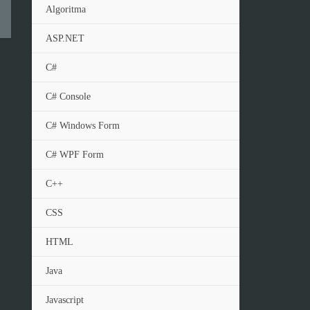
Algoritma
ASP.NET
C#
C# Console
C# Windows Form
C# WPF Form
C++
CSS
HTML
Java
Javascript