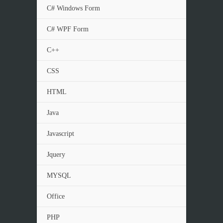
C# Windows Form
C# WPF Form
C++
CSS
HTML
Java
Javascript
Jquery
MYSQL
Office
PHP