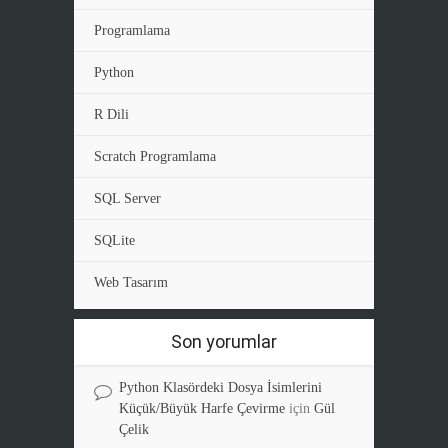
Programlama
Python
R Dili
Scratch Programlama
SQL Server
SQLite
Web Tasarım
Son yorumlar
Python Klasördeki Dosya İsimlerini
Küçük/Büyük Harfe Çevirme
için
Gül
Çelik