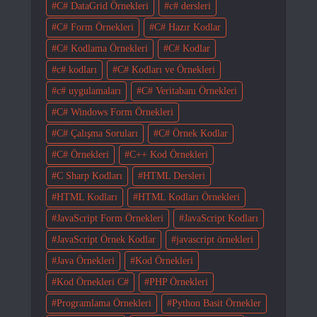
C# DataGrid Örnekleri
c# dersleri
C# Form Örnekleri
C# Hazır Kodlar
C# Kodlama Örnekleri
C# Kodlar
c# kodları
C# Kodları ve Örnekleri
c# uygulamaları
C# Veritabanı Örnekleri
C# Windows Form Örnekleri
C# Çalışma Soruları
C# Örnek Kodlar
C# Örnekleri
C++ Kod Örnekleri
C Sharp Kodları
HTML Dersleri
HTML Kodları
HTML Kodları Örnekleri
JavaScript Form Örnekleri
JavaScript Kodları
JavaScript Örnek Kodlar
javascript örnekleri
Java Örnekleri
Kod Örnekleri
Kod Örnekleri C#
PHP Örnekleri
Programlama Örnekleri
Python Basit Örnekler