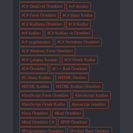
C# DataGrid Örnekleri
c# dersleri
C# Form Örnekleri
C# Hazır Kodlar
C# Kodlama Örnekleri
C# Kodlar
c# kodları
C# Kodları ve Örnekleri
c# uygulamaları
C# Veritabanı Örnekleri
C# Windows Form Örnekleri
C# Çalışma Soruları
C# Örnek Kodlar
C# Örnekleri
C++ Kod Örnekleri
C Sharp Kodları
HTML Dersleri
HTML Kodları
HTML Kodları Örnekleri
JavaScript Form Örnekleri
JavaScript Kodları
JavaScript Örnek Kodlar
javascript örnekleri
Java Örnekleri
Kod Örnekleri
Kod Örnekleri C#
PHP Örnekleri
Programlama Örnekleri
Python Basit Örnekler