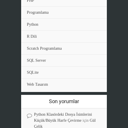
PHP
Programlama
Python
R Dili
Scratch Programlama
SQL Server
SQLite
Web Tasarım
Son yorumlar
Python Klasördeki Dosya İsimlerini
Küçük/Büyük Harfe Çevirme
için
Gül
Çelik