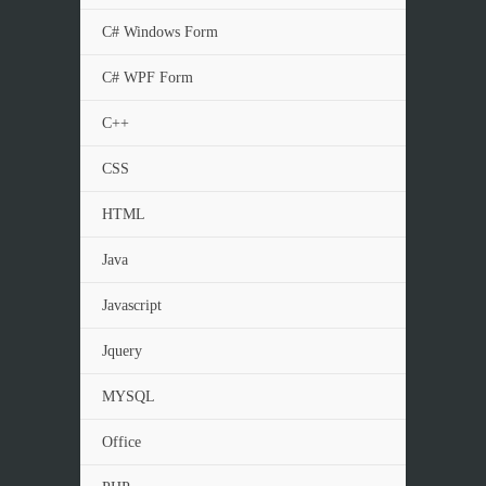
C# Windows Form
C# WPF Form
C++
CSS
HTML
Java
Javascript
Jquery
MYSQL
Office