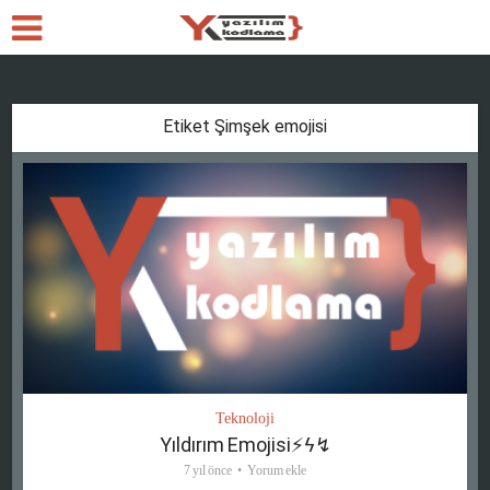
Etiket Şimşek emojisi
Teknoloji
Yıldırım Emojisi⚡ϟ↯
7 yıl önce
Yorum ekle