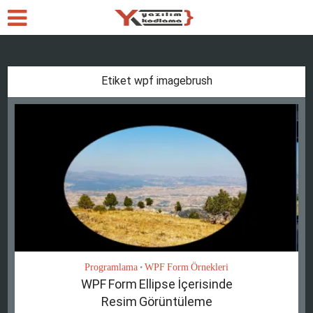
Etiket wpf imagebrush
Programlama
WPF Form Örnekleri
•
WPF Form Ellipse İçerisinde
Resim Görüntüleme