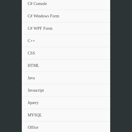
C# Console
C# Windows Form
C# WPF Form
C++
CSS
HTML
Java
Javascript
Jquery
MYSQL
Office