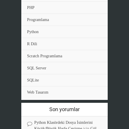
PHP
Programlama
Python
R Dili
Scratch Programlama
SQL Server
SQLite
Web Tasarım
Son yorumlar
Python Klasördeki Dosya İsimlerini
Küçük/Büyük Harfe Çevirme
için
Gül