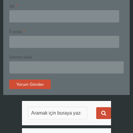
Ad
*
E-posta
*
İnternet sitesi