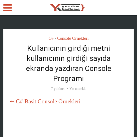
C#
Console Örnekleri
•
Kullanıcının girdiği metni
kullanıcının girdiği sayıda
ekranda yazdıran Console
Programı
7 yıl önce
Yorum ekle
🠔 C# Basit Console Örnekleri