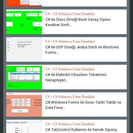
C#
•
C# Windows Form Örnekleri
C# ile Class Örneği Basit Savaş Oyunu:
Karakter Sınıfı...
C#
•
C# Windows Form Örnekleri
C# ile OOP Örneği: Araba Sınıfı ve Windows
Forms...
C#
•
C# Windows Form Örnekleri
C# ile Elektrikli Cihazların Tüketimini
Hesaplayan...
C#
•
C# Windows Form Örnekleri
C# Windows Forms ile Sınav Tarihi Takibi ve
DateTime...
C#
•
C# Windows Form Örnekleri
C# TabControl Kullanımı ile Yemek Sipariş