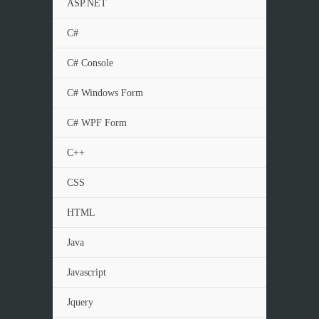
ASP.NET
C#
C# Console
C# Windows Form
C# WPF Form
C++
CSS
HTML
Java
Javascript
Jquery