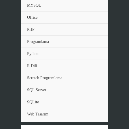
MYSQL
Office
PHP
Programlama
Python
R Dili
Scratch Programlama
SQL Server
SQLite
Web Tasarım