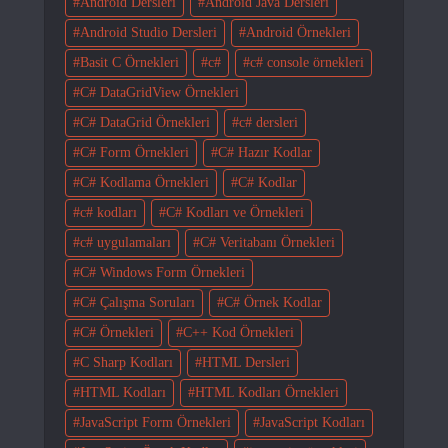
Android Dersleri
Android Java Dersleri
Android Studio Dersleri
Android Örnekleri
Basit C Örnekleri
c#
c# console örnekleri
C# DataGridView Örnekleri
C# DataGrid Örnekleri
c# dersleri
C# Form Örnekleri
C# Hazır Kodlar
C# Kodlama Örnekleri
C# Kodlar
c# kodları
C# Kodları ve Örnekleri
c# uygulamaları
C# Veritabanı Örnekleri
C# Windows Form Örnekleri
C# Çalışma Soruları
C# Örnek Kodlar
C# Örnekleri
C++ Kod Örnekleri
C Sharp Kodları
HTML Dersleri
HTML Kodları
HTML Kodları Örnekleri
JavaScript Form Örnekleri
JavaScript Kodları