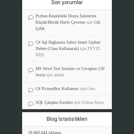
Son yorumlar
Python Klasördeki Dosya İsimlerini
Küçük/Büyük Harfe Çevirme
için
Gül
Çelik
C# Sql Bağlantısı Select Insert Update
Delete (Class Kullanarak)
için
FEYZİ
KİŞİ
MS Word Test Soruları ve Cevapları (50
Soru)
için
ahmet
C# PictureBox Kullanımı
için
Cem
SQL Çalışma Soruları
için
Yılmaz Kaya
Blog İstatistikleri
18.660.044 tıklama