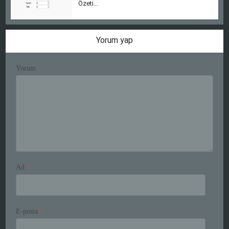
Özeti...
Yorum yap
Yorum
Ad
*
E-posta
*