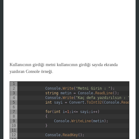
Kullanıcının girdiği metni kullanıcının girdiği sayıda ekranda
yazdıran Console örneği.
1
2
Console
.
Write
(
"Metni Girin : "
)
;
3
string
metin
=
Console
.
ReadLine
(
)
;
4
Console
.
Write
(
"Kaç defa yazdırılsın : "
)
;
5
int
sayi
=
Convert
.
ToInt32
(
Console
.
ReadLine
6
7
for
(
int
i
=
1
;
i
<=
sayi
;
i
++
)
8
{
9
Console
.
WriteLine
(
metin
)
;
10
}
11
12
Console
.
ReadKey
(
)
;