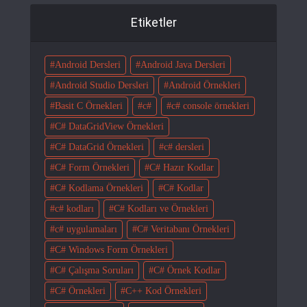
Etiketler
Android Dersleri
Android Java Dersleri
Android Studio Dersleri
Android Örnekleri
Basit C Örnekleri
c#
c# console örnekleri
C# DataGridView Örnekleri
C# DataGrid Örnekleri
c# dersleri
C# Form Örnekleri
C# Hazır Kodlar
C# Kodlama Örnekleri
C# Kodlar
c# kodları
C# Kodları ve Örnekleri
c# uygulamaları
C# Veritabanı Örnekleri
C# Windows Form Örnekleri
C# Çalışma Soruları
C# Örnek Kodlar
C# Örnekleri
C++ Kod Örnekleri