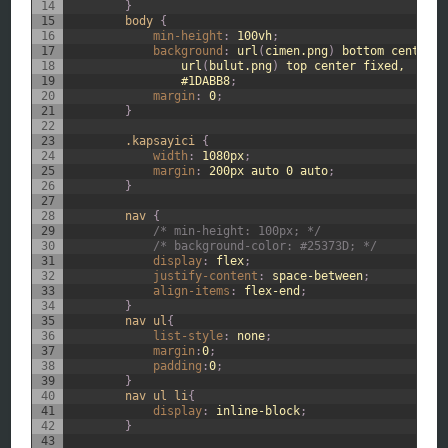
14
}
15
body 
{
16
min-height
:
100vh
;
17
background
:
url
(
cimen.png
)
bottom
center
r
18
url
(
bulut.png
)
top
center
fixed,
19
#1DABB8
;
20
margin
:
0
;
21
}
22
23
.kapsayici 
{
24
width
:
1080px
;
25
margin
:
200px
auto
0
auto
;
26
}
27
28
nav 
{
29
/* min-height: 100px; */
30
/* background-color: #25373D; */
31
display
:
flex
;
32
justify-content
:
space-between
;
33
align-items
:
flex-end
;
34
}
35
nav ul
{
36
list-style
:
none
;
37
margin
:
0
;
38
padding
:
0
;
39
}
40
nav ul li
{
41
display
:
inline-block
;
42
}
43