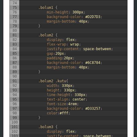
74
75
.bolum1 
{
76
min-height
:
300px
;
77
background-color
:
#D2D7D3
;
78
margin-bottom
:
40px
;
79
}
80
81
.bolum2 
{
82
display
:
flex
;
83
flex-wrap
:
wrap
;
84
justify-content
:
space-between
;
85
gap
:
20px
;
86
padding
:
20px
;
87
background-color
:
#6C8784
;
88
margin-bottom
:
40px
;
89
}
90
91
.bolum2 .kutu
{
92
width
:
330px
;
93
height
:
330px
;
94
line-height
:
330px
;
95
text-align
:
center
;
96
font-size
:
4rem
;
97
background-color
:
#D33257
;
98
color
:
#fff
;
99
}
100
101
.bolum3 
{
102
display
:
flex
;
103
justify-content
:
space-between
;