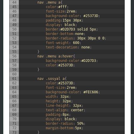
44
nav .menu a
{
45
color
:
#fff
;
46
font-size
:
2rem
;
47
background-color
:
#25373D
;
48
padding
:
15px
30px
;
49
display
:
block
;
50
border
:
#D2D7D3
solid
5px
;
51
border-bottom
:
none
;
52
border-radius
:
30px
30px
0
0
;
53
font-weight
:
600
;
54
text-decoration
:
none
;
55
}
56
nav .menu a:hover
{
57
background-color
:
#D2D7D3
;
58
color
:
#25373D
;
59
}
60
61
nav .sosyal a
{
62
color
:
#25373D
;
63
font-size
:
2rem
;
64
background-color
:
#FEC606
;
65
width
:
32px
;
66
height
:
32px
;
67
line-height
:
32px
;
68
text-align
:
center
;
69
padding
:
8px
;
70
display
:
block
;
71
border-radius
:
50%
;
72
margin-bottom
:
5px
;
73
}