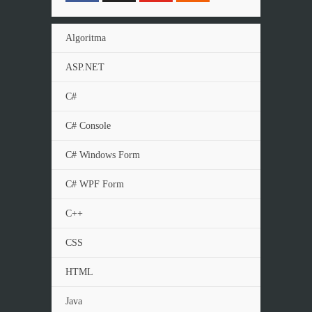
Algoritma
ASP.NET
C#
C# Console
C# Windows Form
C# WPF Form
C++
CSS
HTML
Java