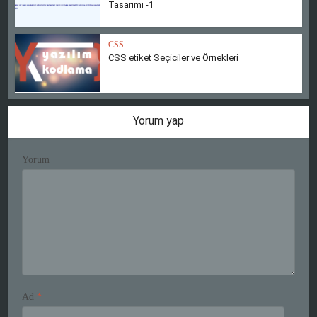
Tasarımı -1
CSS
CSS etiket Seçiciler ve Örnekleri
Yorum yap
Yorum
Ad
*