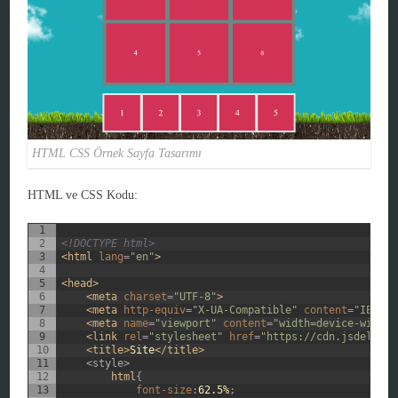
HTML CSS Örnek Sayfa Tasarımı
HTML ve CSS Kodu:
1
2
<!DOCTYPE html>
3
<html 
lang
=
"en"
>
4
5
<head>
6
<meta 
charset
=
"UTF-8"
>
7
<meta 
http-equiv
=
"X-UA-Compatible"
content
=
"IE=edg
8
<meta 
name
=
"viewport"
content
=
"width=device-width,
9
<link 
rel
=
"stylesheet"
href
=
"https://cdn.jsdelivr.
10
<title>
Site
</title>
11
<style>
12
html
{
13
font-size
:
62.5%
;