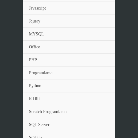
Javascript
Jquery
MYSQL
Office
PHP
Programlama
Python
R Dili
Scratch Programlama
SQL Server
SQLite