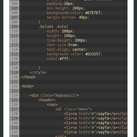
104
padding
:
10px
;
105
min-height
:
200px
;
106
background-color
:
#E7E7E7
;
107
margin-bottom
:
40px
;
108
}
109
.bolum3 .kutu
{
110
width
:
200px
;
111
height
:
200px
;
112
line-height
:
200px
;
113
font-size
:
5rem
;
114
text-align
:
center
;
115
background-color
:
#D33257
;
116
color
:
#fff
;
117
118
}
119
</style>
120
</head>
121
122
<body>
123
124
<div 
class
=
"kapsayici"
>
125
<header>
126
<nav>
127
<ul 
class
=
"menu"
>
128
<li>
<a 
href
=
"#"
>
sayfa
</a>
</li>
129
<li>
<a 
href
=
"#"
>
sayfa
</a>
</li>
130
<li>
<a 
href
=
"#"
>
sayfa
</a>
</li>
131
<li>
<a 
href
=
"#"
>
sayfa
</a>
</li>
132
<li>
<a 
href
=
"#"
>
sayfa
</a>
</li>
133
</ul>