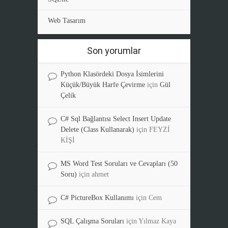
Web Tasarım
Son yorumlar
Python Klasördeki Dosya İsimlerini
Küçük/Büyük Harfe Çevirme
için
Gül
Çelik
C# Sql Bağlantısı Select Insert Update
Delete (Class Kullanarak)
için
FEYZİ
KİŞİ
MS Word Test Soruları ve Cevapları (50
Soru)
için
ahmet
C# PictureBox Kullanımı
için
Cem
SQL Çalışma Soruları
için
Yılmaz Kaya