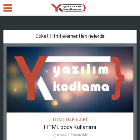
Etiket Html elementleri nelerdir
HTML DERSLERİ
HTML body Kullanımı
5 yıl önce
Yorum ekle