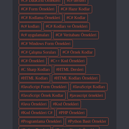
C# DataGrid Örnekleri
c# dersleri
C# Form Örnekleri
C# Hazır Kodlar
C# Kodlama Örnekleri
C# Kodlar
c# kodları
C# Kodları ve Örnekleri
c# uygulamaları
C# Veritabanı Örnekleri
C# Windows Form Örnekleri
C# Çalışma Soruları
C# Örnek Kodlar
C# Örnekleri
C++ Kod Örnekleri
C Sharp Kodları
HTML Dersleri
HTML Kodları
HTML Kodları Örnekleri
JavaScript Form Örnekleri
JavaScript Kodları
JavaScript Örnek Kodlar
javascript örnekleri
Java Örnekleri
Kod Örnekleri
Kod Örnekleri C#
PHP Örnekleri
Programlama Örnekleri
Python Basit Örnekler