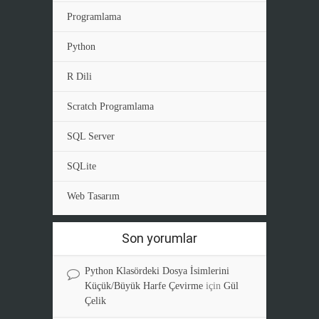
Programlama
Python
R Dili
Scratch Programlama
SQL Server
SQLite
Web Tasarım
Son yorumlar
Python Klasördeki Dosya İsimlerini
Küçük/Büyük Harfe Çevirme
için
Gül
Çelik