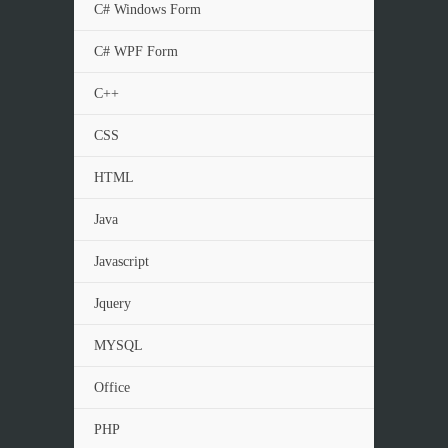
C# Windows Form
C# WPF Form
C++
CSS
HTML
Java
Javascript
Jquery
MYSQL
Office
PHP