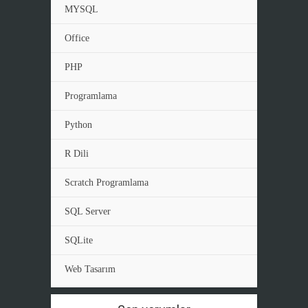
MYSQL
Office
PHP
Programlama
Python
R Dili
Scratch Programlama
SQL Server
SQLite
Web Tasarım