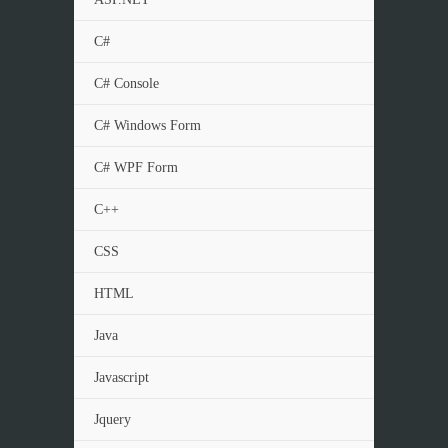
C#
C# Console
C# Windows Form
C# WPF Form
C++
CSS
HTML
Java
Javascript
Jquery