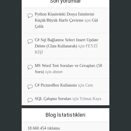
Son yorumlar
Python Klasördeki Dosya İsimlerini
Küçük/Büyük Harfe Çevirme
için
Gül
Çelik
C# Sql Bağlantısı Select Insert Update
Delete (Class Kullanarak)
için
FEYZİ
KİŞİ
MS Word Test Soruları ve Cevapları (50
Soru)
için
ahmet
C# PictureBox Kullanımı
için
Cem
SQL Çalışma Soruları
için
Yılmaz Kaya
Blog İstatistikleri
18.660.454 tıklama