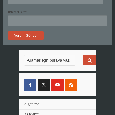
İnternet sitesi
Algoritma
ASP.NET