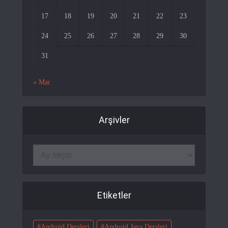
17
18
19
20
21
22
23
24
25
26
27
28
29
30
31
« Mar
Arşivler
Etiketler
Android Dersleri
Android Java Dersleri