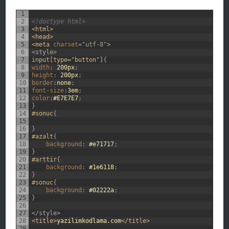
1
2
<!doctype html>
3
<html>
4
<head>
5
<meta 
charset
=
"utf-8"
>
6
<style>
7
input[type="button"]
{
8
width
:
200px
;
9
height
:
200px
;
10
border
:
none
;
11
font-size
:
3em
;
12
color
:
#E7E7E7
;
13
}
14
#sonuc
{
15
16
}
17
#azalt
{
18
background
:
#e71717
;
19
}
20
#arttir
{
21
background
:
#1e6118
;
22
}
23
#sonuc
{
24
background
:
#02222a
;
25
}
26
27
</style>
28
<title>
yazilimkodlama.com
</title>
29