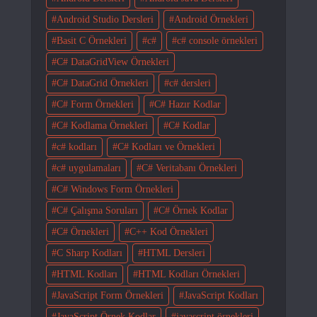
Android Studio Dersleri
Android Örnekleri
Basit C Örnekleri
c#
c# console örnekleri
C# DataGridView Örnekleri
C# DataGrid Örnekleri
c# dersleri
C# Form Örnekleri
C# Hazır Kodlar
C# Kodlama Örnekleri
C# Kodlar
c# kodları
C# Kodları ve Örnekleri
c# uygulamaları
C# Veritabanı Örnekleri
C# Windows Form Örnekleri
C# Çalışma Soruları
C# Örnek Kodlar
C# Örnekleri
C++ Kod Örnekleri
C Sharp Kodları
HTML Dersleri
HTML Kodları
HTML Kodları Örnekleri
JavaScript Form Örnekleri
JavaScript Kodları
JavaScript Örnek Kodlar
javascript örnekleri