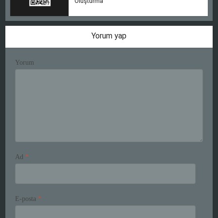
Oluşturma
Yorum yap
Yorum
Ad
*
E-posta
*