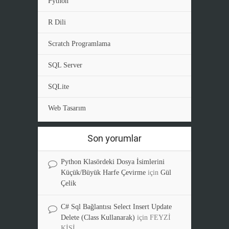
Python
R Dili
Scratch Programlama
SQL Server
SQLite
Web Tasarım
Son yorumlar
Python Klasördeki Dosya İsimlerini
Küçük/Büyük Harfe Çevirme
için
Gül
Çelik
C# Sql Bağlantısı Select Insert Update
Delete (Class Kullanarak)
için
FEYZİ
KİŞİ