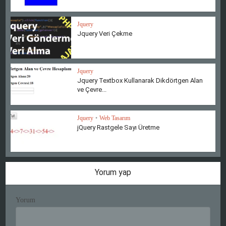
Jquery
Jquery Veri Çekme
Jquery
Jquery Textbox Kullanarak Dikdörtgen Alan
ve Çevre...
Jquery
•
Web Tasarım
jQuery Rastgele Sayı Üretme
Yorum yap
Yorum