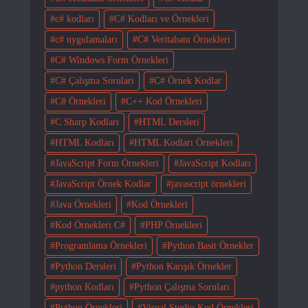
c# kodları
C# Kodları ve Örnekleri
c# uygulamaları
C# Veritabanı Örnekleri
C# Windows Form Örnekleri
C# Çalışma Soruları
C# Örnek Kodlar
C# Örnekleri
C++ Kod Örnekleri
C Sharp Kodları
HTML Dersleri
HTML Kodları
HTML Kodları Örnekleri
JavaScript Form Örnekleri
JavaScript Kodları
JavaScript Örnek Kodlar
javascript örnekleri
Java Örnekleri
Kod Örnekleri
Kod Örnekleri C#
PHP Örnekleri
Programlama Örnekleri
Python Basit Örnekler
Python Dersleri
Python Karışık Örnekler
python Kodları
Python Çalışma Soruları
Python Örnekleri
Visual Studio Kod Örnekleri