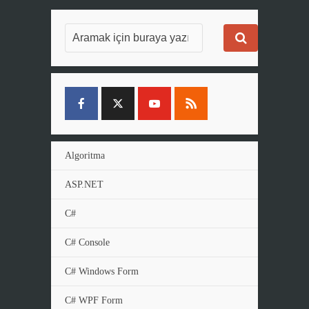
Algoritma
ASP.NET
C#
C# Console
C# Windows Form
C# WPF Form