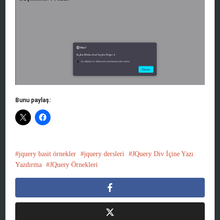
Bunu paylaş:
jquery basit örnekler
jquery dersleri
JQuery Div İçine Yazı
Yazdırma
JQuery Örnekleri