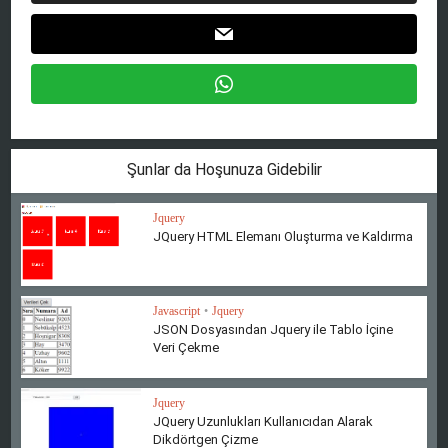
Şunlar da Hoşunuza Gidebilir
Jquery
JQuery HTML Elemanı Oluşturma ve Kaldırma
Javascript
•
Jquery
JSON Dosyasından Jquery ile Tablo İçine
Veri Çekme
Jquery
JQuery Uzunlukları Kullanıcıdan Alarak
Dikdörtgen Çizme