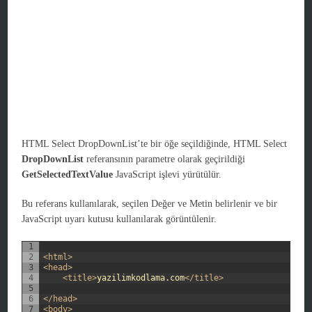
HTML Select DropDownList’te bir öğe seçildiğinde, HTML Select
DropDownList
referansının parametre olarak geçirildiği
GetSelectedTextValue
JavaScript işlevi yürütülür.
Bu referans kullanılarak, seçilen Değer ve Metin belirlenir ve bir
JavaScript uyarı kutusu kullanılarak görüntülenir.
1
2
<html>
3
<head>
4
<title>
yazilimkodlama.com
</title>
5
6
</head>
7
<body>