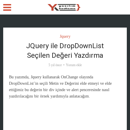
Jquery
JQuery ile DropDownList
Seçilen Değeri Yazdırma
5 yıl önce
Yorum ekle
Bu yazımda, Jquery kullanarak OnChange olayında
DropDownList’in seçili Metin ve Değerini elde etmeyi ve elde
ettiğimiz bu değerin bir div içinde ve alert penceresinde nasıl
yazdırılacağını bir örnek yardımıyla anlatacağım.