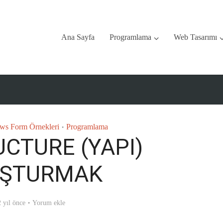
Ana Sayfa
Programlama
Web Tasarımı
ws Form Örnekleri
Programlama
•
CTURE (YAPI)
UŞTURMAK
 yıl önce
Yorum ekle