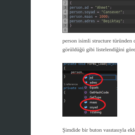
2
{
3
person
.
ad
=
"Ahmet"
;
4
person
.
soyad
=
"Cansever"
;
5
person
.
maas
=
1000
;
6
person
.
adres
=
"Beşiktaş"
;
7
}
8
person isimli structure türünden
görüldüğü gibi listelendiğini gör
Şimdide bir buton vasıtasıyla ek