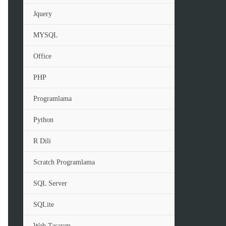
Jquery
MYSQL
Office
PHP
Programlama
Python
R Dili
Scratch Programlama
SQL Server
SQLite
Web Tasarım