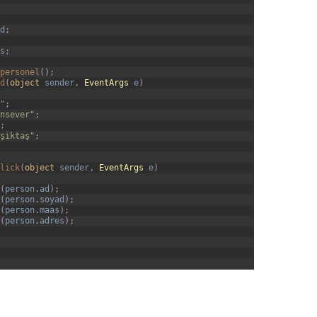
d
;
s
;
personel
(
)
;
d
(
object
sender
,
EventArgs
e
)
"
;
nsever"
;
;
şiktaş"
;
lick
(
object
sender
,
EventArgs
e
)
(
person
.
ad
)
;
(
person
.
soyad
)
;
(
person
.
maas
)
;
(
person
.
adres
)
;