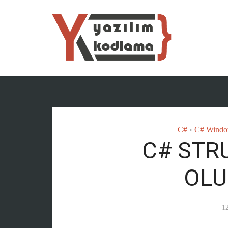
C#
C# Windo
•
C# STRU
OL
12