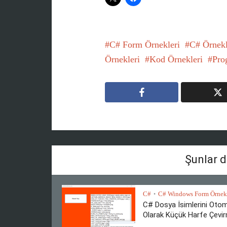
C# Form Örnekleri
C# Örnekl
Örnekleri
Kod Örnekleri
Pro
Şunlar d
C#
C# Windows Form Örnekl
•
C# Dosya İsimlerini Otom
Olarak Küçük Harfe Çevi