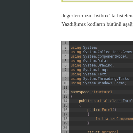
değerlerimizin listbox’ ta listele
Yazdığımız kodların bütünü aşağı
1
2
using 
System
;
3
using 
System
.
Collections
.
Gener
4
using 
System
.
ComponentModel
;
5
using 
System
.
Data
;
6
using 
System
.
Drawing
;
7
using 
System
.
Linq
;
8
using 
System
.
Text
;
9
using 
System
.
Threading
.
Tasks
;
10
using 
System
.
Windows
.
Forms
;
11
12
namespace
structure1
13
{
14
public
partial 
class
Form1
15
{
16
public
Form1
(
)
17
{
18
InitializeComponen
19
}
20
21
struct
personel