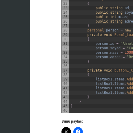
22
{
23
public
string
ad
;
24
public
string
soya
25
public
int
maas
;
26
public
string
adre
27
}
28
personel 
person
=
new
29
private
void
Form1_Loa
30
{
31
person
.
ad
=
"Ahmet
32
person
.
soyad
=
"Ca
33
person
.
maas
=
1000
34
person
.
adres
=
"Be
35
}
36
37
private
void
button1_C
38
{
39
listBox1
.
Items
.
Add
40
listBox1
.
Items
.
Add
41
listBox1
.
Items
.
Add
42
listBox1
.
Items
.
Add
43
}
44
}
45
}
46
Bunu paylaş: