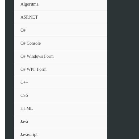
Algoritma
ASP.NET
C#
C# Console
C# Windows Form
C# WPF Form
C++
CSS
HTML
Java
Javascript