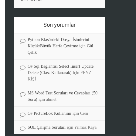
Son yorumlar
Python Klasördeki Dosya İsimlerini
Küçük/Büyük Harfe Çevirme
için
Gül
Çelik
C# Sql Bağlantısı Select Insert Update
Delete (Class Kullanarak)
için
FEYZİ
KİŞİ
MS Word Test Soruları ve Cevapları (50
Soru)
için
ahmet
C# PictureBox Kullanımı
için
Cem
SQL Çalışma Soruları
için
Yılmaz Kaya