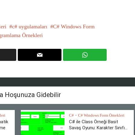
eri
c# uygulamaları
C# Windows Form
gramlama Örnekleri
a Hoşunuza Gidebilir
eri
C#
C# Windows Form Örnekleri
•
atik
C# ile Class Örneği Basit
rme
Savaş Oyunu: Karakter Sınıfı...