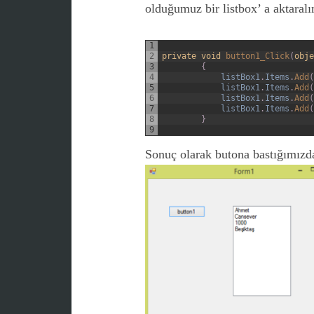
olduğumuz bir listbox’ a aktaral
1
2
private
void
button1_Click
(
obje
3
{
4
listBox1
.
Items
.
Add
(
5
listBox1
.
Items
.
Add
(
6
listBox1
.
Items
.
Add
(
7
listBox1
.
Items
.
Add
(
8
}
9
Sonuç olarak butona bastığımızd