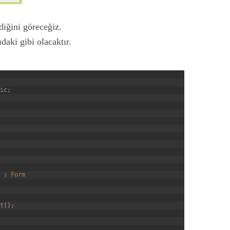
ndiğini göreceğiz.
daki gibi olacaktır.
ic
;
:
Form
t
(
)
;