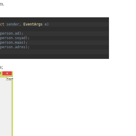
ım.
ct
sender
,
EventArgs
e
)
person
.
ad
)
;
person
.
soyad
)
;
person
.
maas
)
;
person
.
adres
)
;
a;