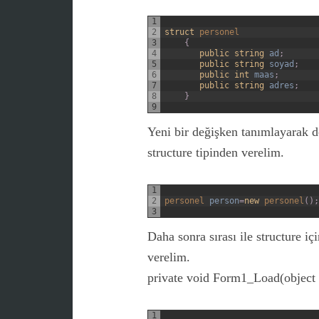
1
2
struct
personel
3
{
4
public
string
ad
;
5
public
string
soyad
;
6
public
int
maas
;
7
public
string
adres
;
8
}
9
Yeni bir değişken tanımlayarak d
structure tipinden verelim.
1
2
personel 
person
=
new
personel
(
)
;
3
Daha sonra sırası ile structure
verelim.
private void Form1_Load(object 
1