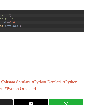
iz : "
)
iniz : "
)
inal
)
*
0.6
at
(
ortalama
)
)
 Çalışma Soruları
Python Dersleri
Python
rı
Python Örnekleri