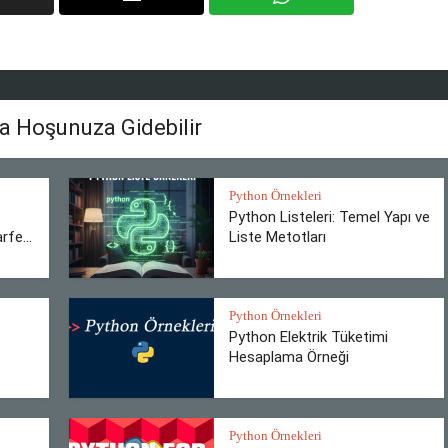
a Hoşunuza Gidebilir
Python Örnekleri
Python Listeleri: Temel Yapı ve
rfe...
Liste Metotları
Python Örnekleri
Python Elektrik Tüketimi
Hesaplama Örneği
Python Örnekleri