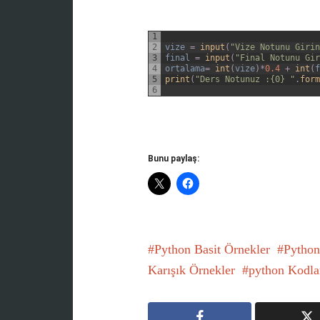
1
2
vize
=
input
(
"Vize Notunu Girin
3
final
=
input
(
"Final Notunu Gir
4
ortalama
=
int
(
vize
)
*
0.4
+
int
(
f
5
print
(
"Ders Notunuz :{0} "
.
form
6
Bunu paylaş:
Python Basit Örnekler
Python
Karışık Örnekler
python Kodla