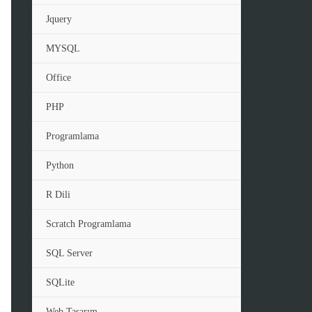
Jquery
MYSQL
Office
PHP
Programlama
Python
R Dili
Scratch Programlama
SQL Server
SQLite
Web Tasarım