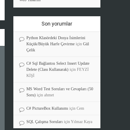
Son yorumlar
Python Klasördeki Dosya İsimlerini
Küçük/Büyük Harfe Çevirme
için
Gül
Çelik
C# Sql Bağlantısı Select Insert Update
Delete (Class Kullanarak)
için
FEYZİ
KİŞİ
MS Word Test Soruları ve Cevapları (50
Soru)
için
ahmet
C# PictureBox Kullanımı
için
Cem
SQL Çalışma Soruları
için
Yılmaz Kaya