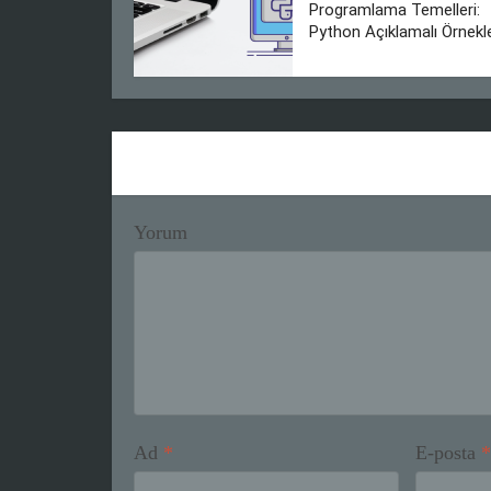
Programlama Temelleri:
Python Açıklamalı Örnekl
Yorum
Ad
*
E-posta
*