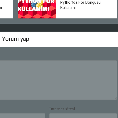
Python’da For Döngüsü
er
Kullanımı
Yorum yap
İnternet sitesi