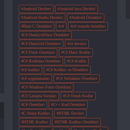
Android Dersleri
Android Java Dersleri
Android Studio Dersleri
Android Örnekleri
Basit C Örnekleri
c#
c# console örnekleri
C# DataGridView Örnekleri
C# DataGrid Örnekleri
c# dersleri
C# Form Örnekleri
C# Hazır Kodlar
C# Kodlama Örnekleri
C# Kodlar
c# kodları
C# Kodları ve Örnekleri
c# uygulamaları
C# Veritabanı Örnekleri
C# Windows Form Örnekleri
C# Çalışma Soruları
C# Örnek Kodlar
C# Örnekleri
C++ Kod Örnekleri
C Sharp Kodları
HTML Dersleri
HTML Kodları
HTML Kodları Örnekleri