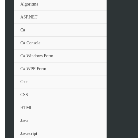
Algoritma
ASP.NET
C#
C# Console
C# Windows Form
C# WPF Form
C++
CSS
HTML
Java
Javascript