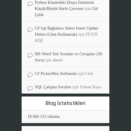
Python Klasördeki Dosya İsimlerini
Küçük/Büyük Harfe Çevirme
için
Gül
Çelik
C# Sql Bağlantısı Select Insert Update
Delete (Class Kullanarak)
için
FEYZİ
KİŞİ
MS Word Test Soruları ve Cevapları (50
Soru)
için
ahmet
C# PictureBox Kullanımı
için
Cem
SQL Çalışma Soruları
için
Yılmaz Kaya
Blog İstatistikleri
18.660.125 tıklama