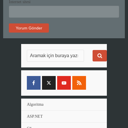
İnternet sitesi
Algoritma
ASP.NET