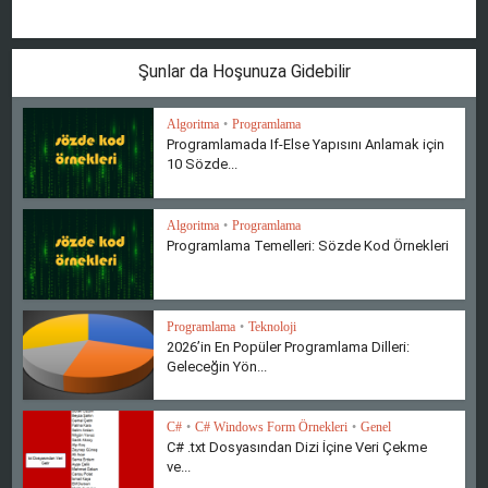
Şunlar da Hoşunuza Gidebilir
Algoritma
•
Programlama
Programlamada If-Else Yapısını Anlamak için
10 Sözde...
Algoritma
•
Programlama
Programlama Temelleri: Sözde Kod Örnekleri
Programlama
•
Teknoloji
2026’in En Popüler Programlama Dilleri:
Geleceğin Yön...
C#
•
C# Windows Form Örnekleri
•
Genel
C# .txt Dosyasından Dizi İçine Veri Çekme
ve...