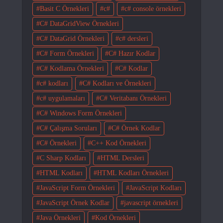
Basit C Örnekleri
c#
c# console örnekleri
C# DataGridView Örnekleri
C# DataGrid Örnekleri
c# dersleri
C# Form Örnekleri
C# Hazır Kodlar
C# Kodlama Örnekleri
C# Kodlar
c# kodları
C# Kodları ve Örnekleri
c# uygulamaları
C# Veritabanı Örnekleri
C# Windows Form Örnekleri
C# Çalışma Soruları
C# Örnek Kodlar
C# Örnekleri
C++ Kod Örnekleri
C Sharp Kodları
HTML Dersleri
HTML Kodları
HTML Kodları Örnekleri
JavaScript Form Örnekleri
JavaScript Kodları
JavaScript Örnek Kodlar
javascript örnekleri
Java Örnekleri
Kod Örnekleri