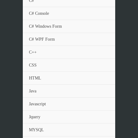
C#
C# Console
C# Windows Form
C# WPF Form
C++
CSS
HTML
Java
Javascript
Jquery
MYSQL