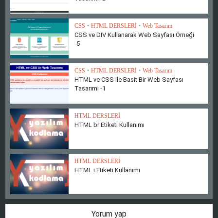
CSS
•
HTML DERSLERİ
•
Web Tasarım
CSS ve DIV Kullanarak Web Sayfası Örneği
-5-
CSS
•
HTML DERSLERİ
•
Web Tasarım
HTML ve CSS ile Basit Bir Web Sayfası
Tasarımı -1
HTML DERSLERİ
HTML br Etiketi Kullanımı
HTML DERSLERİ
HTML i Etiketi Kullanımı
Yorum yap