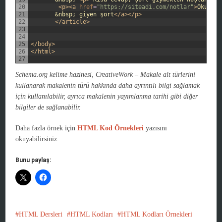
20
<p>
<a 
href
=
"https://siteadi.com/notlar"
>
Okumaya
21
       &nbsp; giyen şort
</a>
</p>
22
</article>
23
24
25
</body>
26
</html>
27
Schema.org kelime hazinesi, CreativeWork – Makale alt türlerini
kullanarak makalenin türü hakkında daha ayrıntılı bilgi sağlamak
için kullanılabilir, ayrıca makalenin yayımlanma tarihi gibi diğer
bilgiler de sağlanabilir.
Daha fazla örnek için
HTML Kod Örnekleri
yazısını
okuyabilirsiniz.
Bunu paylaş:
HTML Dersleri
HTML Kodları
HTML Kodları Örnekleri