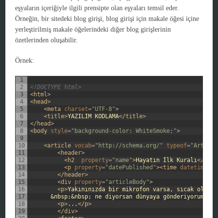
eşyaların içeriğiyle ilgili prensipte olan eşyaları temsil eder.
Örneğin, bir sitedeki blog girişi, blog girişi için makale öğesi içine
yerleştirilmiş makale öğelerindeki diğer blog girişlerinin
özetlerinden oluşabilir.
Örnek:
1
2
<!DOCTYPE html>
3
<html>
4
<head>
5
<meta 
charset
=
"UTF-8"
>
6
<title>
YAZILIM KODLAMA
</title>
7
</head>
8
<body 
style
=
"background-color: WhiteSmoke;"
>
9
10
<article 
vocab
=
"http://schema.org/"
typeof
=
"Article
11
<header>
12
<h2  
property
=
"name"
>
Hayatın İlk Kuralı
</h2>
13
<p 
property
=
"datePublished"
>
<time 
datetime
=
"2
14
</header>
15
<div 
property
=
"articleBody"
>
16
<p>
Yakınınızda bir mikrofon varsa, sıcak olduğu
17
      &nbsp;&nbsp; ne diyorsan dünyaya gönderiyorum. Ci
18
<p>
...
</p>
19
</div>