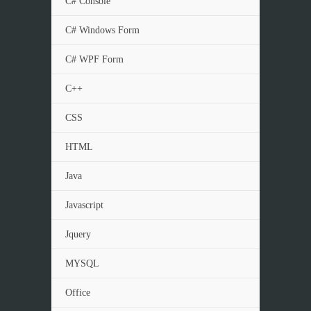
C# Console
C# Windows Form
C# WPF Form
C++
CSS
HTML
Java
Javascript
Jquery
MYSQL
Office