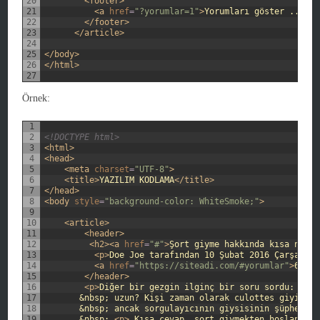
20
<footer>
21
<a 
href
=
"?yorumlar=1"
>
Yorumları göster ...
</a
22
</footer>
23
</article>
24
25
</body>
26
</html>
27
Örnek:
1
2
<!DOCTYPE html>
3
<html>
4
<head>
5
<meta 
charset
=
"UTF-8"
>
6
<title>
YAZILIM KODLAMA
</title>
7
</head>
8
<body 
style
=
"background-color: WhiteSmoke;"
>
9
10
<article>
11
<header>
12
<h2>
<a 
href
=
"#"
>
Şort giyme hakkında kısa not
</
13
<p>
Doe Joe tarafından 10 Şubat 2016 Çarşamba 
14
<a 
href
=
"https://siteadi.com/#yorumlar"
>
6 yor
15
</header>
16
<p>
Diğer bir gezgin ilginç bir soru sordu: Nede
17
       &nbsp; uzun? Kişi zaman olarak culottes giyiyord
18
       &nbsp; ancak sorgulayıcının giysisinin şüpheli o
19
       &nbsp; 
<p>
 Kısa cevap, şort giymekten hoşlandığı