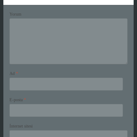
Yorum
Ad
*
E-posta
*
İnternet sitesi