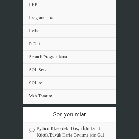
PHP
Programlama
Python
R Dili
Scratch Programlama
SQL Server
SQLite
Web Tasarım
Son yorumlar
Python Klasördeki Dosya İsimlerini
Küçük/Büyük Harfe Çevirme
için
Gül