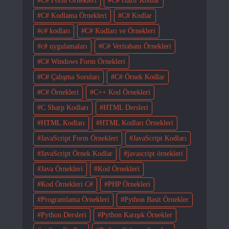
C# Form Örnekleri
C# Hazır Kodlar
C# Kodlama Örnekleri
C# Kodlar
c# kodları
C# Kodları ve Örnekleri
c# uygulamaları
C# Veritabanı Örnekleri
C# Windows Form Örnekleri
C# Çalışma Soruları
C# Örnek Kodlar
C# Örnekleri
C++ Kod Örnekleri
C Sharp Kodları
HTML Dersleri
HTML Kodları
HTML Kodları Örnekleri
JavaScript Form Örnekleri
JavaScript Kodları
JavaScript Örnek Kodlar
javascript örnekleri
Java Örnekleri
Kod Örnekleri
Kod Örnekleri C#
PHP Örnekleri
Programlama Örnekleri
Python Basit Örnekler
Python Dersleri
Python Karışık Örnekler