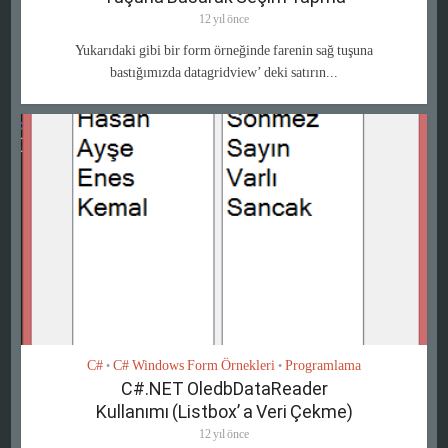
12 yıl önce
Yukarıdaki gibi bir form örneğinde farenin sağ tuşuna
bastığımızda datagridview’ deki satırın...
C#
C# Windows Form Örnekleri
Programlama
•
•
C#.NET OledbDataReader
Kullanımı (Listbox’ a Veri Çekme)
12 yıl önce