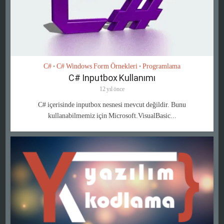
C#
C# Windows Form Örnekleri
Programlama
•
•
C# Inputbox Kullanımı
12 yıl önce
C# içerisinde inputbox nesnesi mevcut değildir. Bunu
kullanabilmemiz için Microsoft.VisualBasic...