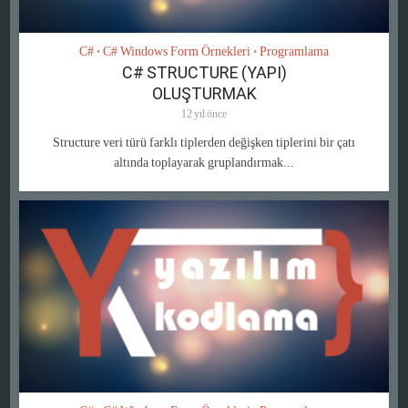
C#
C# Windows Form Örnekleri
Programlama
•
•
C# STRUCTURE (YAPI)
OLUŞTURMAK
12 yıl önce
Structure veri türü farklı tiplerden değişken tiplerini bir çatı
altında toplayarak gruplandırmak...