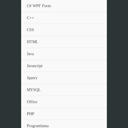
C# WPF Form
C++
CSS
HTML
Java
Javascript
Jquery
MYSQL
Office
PHP
Programlama