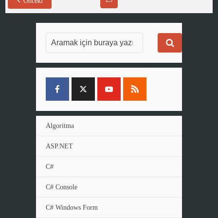
Önceki
Algoritma
ASP.NET
C#
C# Console
C# Windows Form