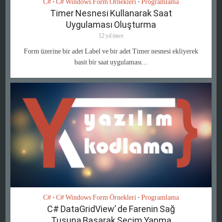
C#
C# Windows Form Örnekleri
Programlama
•
•
Timer Nesnesi Kullanarak Saat
Uygulaması Oluşturma
12 yıl önce
Form üzerine bir adet Label ve bir adet Timer nesnesi ekliyerek
basit bir saat uygulaması...
C#
C# Windows Form Örnekleri
Programlama
•
•
C# DataGridView’ de Farenin Sağ
Tuşuna Basarak Seçim Yapma