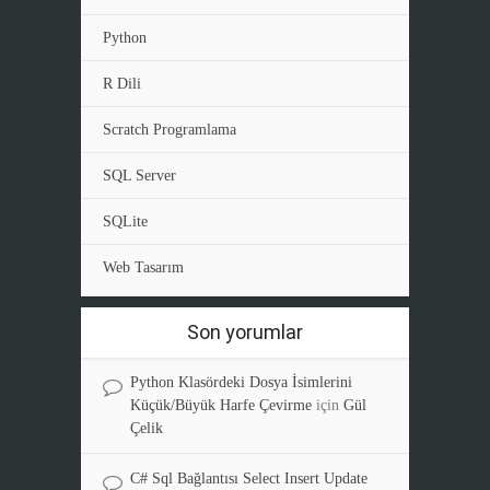
Python
R Dili
Scratch Programlama
SQL Server
SQLite
Web Tasarım
Son yorumlar
Python Klasördeki Dosya İsimlerini
Küçük/Büyük Harfe Çevirme
için
Gül
Çelik
C# Sql Bağlantısı Select Insert Update