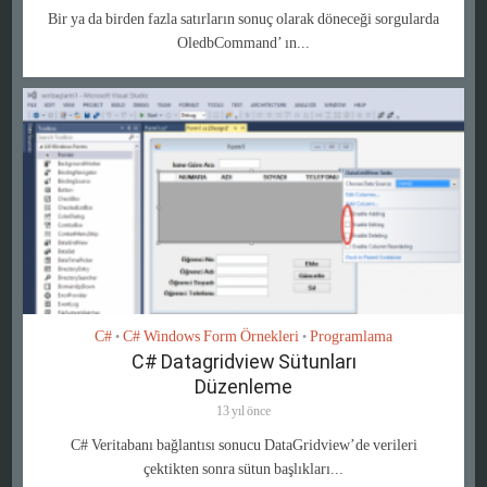
Bir ya da birden fazla satırların sonuç olarak döneceği sorgularda
OledbCommand’ ın...
C#
C# Windows Form Örnekleri
Programlama
•
•
C# Datagridview Sütunları
Düzenleme
13 yıl önce
C# Veritabanı bağlantısı sonucu DataGridview’de verileri
çektikten sonra sütun başlıkları...