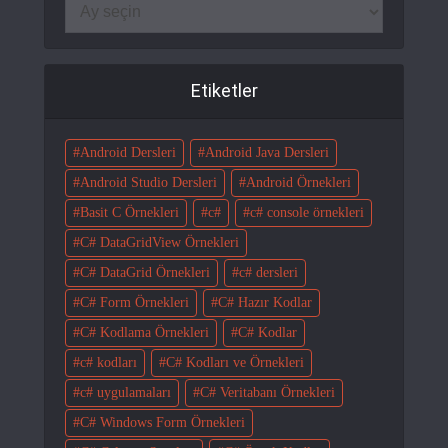
Etiketler
Android Dersleri
Android Java Dersleri
Android Studio Dersleri
Android Örnekleri
Basit C Örnekleri
c#
c# console örnekleri
C# DataGridView Örnekleri
C# DataGrid Örnekleri
c# dersleri
C# Form Örnekleri
C# Hazır Kodlar
C# Kodlama Örnekleri
C# Kodlar
c# kodları
C# Kodları ve Örnekleri
c# uygulamaları
C# Veritabanı Örnekleri
C# Windows Form Örnekleri