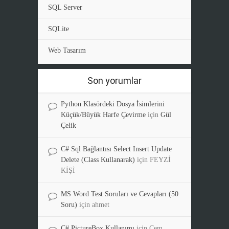
SQL Server
SQLite
Web Tasarım
Son yorumlar
Python Klasördeki Dosya İsimlerini
Küçük/Büyük Harfe Çevirme
için
Gül
Çelik
C# Sql Bağlantısı Select Insert Update
Delete (Class Kullanarak)
için
FEYZİ
KİŞİ
MS Word Test Soruları ve Cevapları (50
Soru)
için
ahmet
C# PictureBox Kullanımı
için
Cem