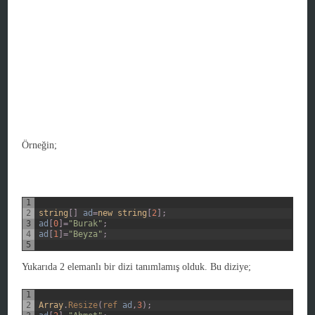
Örneğin;
1
2
string
[
]
ad
=
new
string
[
2
]
;
3
ad
[
0
]
=
"Burak"
;
4
ad
[
1
]
=
"Beyza"
;
5
Yukarıda 2 elemanlı bir dizi tanımlamış olduk. Bu diziye;
1
2
Array
.
Resize
(
ref 
ad
,
3
)
;