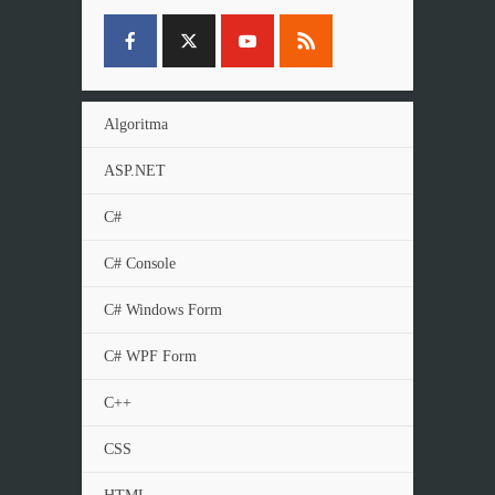
Algoritma
ASP.NET
C#
C# Console
C# Windows Form
C# WPF Form
C++
CSS