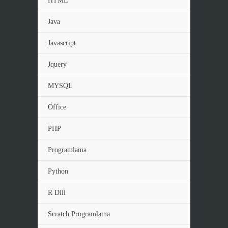
HTML
Java
Javascript
Jquery
MYSQL
Office
PHP
Programlama
Python
R Dili
Scratch Programlama