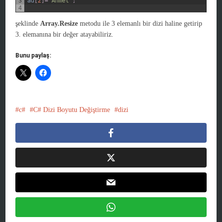
3
ad
[
2
]
=
"Ahmet"
;
4
şeklinde
Array.Resize
metodu ile 3 elemanlı bir dizi haline getirip
3. elemanına bir değer atayabiliriz.
Bunu paylaş:
c#
C# Dizi Boyutu Değiştirme
dizi