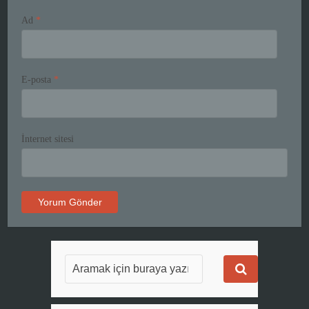
Ad
*
E-posta
*
İnternet sitesi