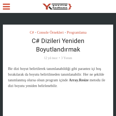
C#
Console Örnekleri
Programlama
•
•
C# Dizileri Yeniden
Boyutlandırmak
12 yıl önce
3 Yorum
Bir dizi boyut belirtilerek tanımlanabildiği gibi parantez içi boş
bırakılarak da boyutu belirtilmeden tanımlanabilir. Her ne şekilde
tanımlanmış olursa olsun program içinde
Array.Resize
metodu ile
dizi boyutu yeniden belirlenebilir.