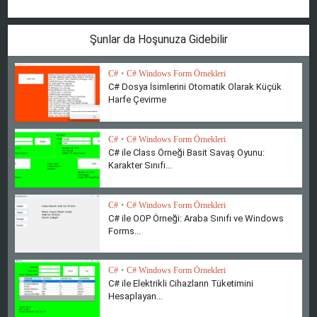
Şunlar da Hoşunuza Gidebilir
C#
•
C# Windows Form Örnekleri
C# Dosya İsimlerini Otomatik Olarak Küçük
Harfe Çevirme
C#
•
C# Windows Form Örnekleri
C# ile Class Örneği Basit Savaş Oyunu:
Karakter Sınıfı...
C#
•
C# Windows Form Örnekleri
C# ile OOP Örneği: Araba Sınıfı ve Windows
Forms...
C#
•
C# Windows Form Örnekleri
C# ile Elektrikli Cihazların Tüketimini
Hesaplayan...