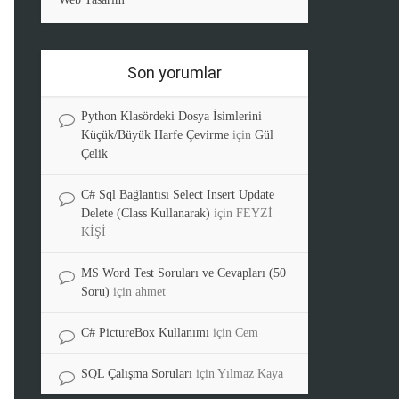
Son yorumlar
Python Klasördeki Dosya İsimlerini
Küçük/Büyük Harfe Çevirme
için
Gül
Çelik
C# Sql Bağlantısı Select Insert Update
Delete (Class Kullanarak)
için
FEYZİ
KİŞİ
MS Word Test Soruları ve Cevapları (50
Soru)
için
ahmet
C# PictureBox Kullanımı
için
Cem
SQL Çalışma Soruları
için
Yılmaz Kaya