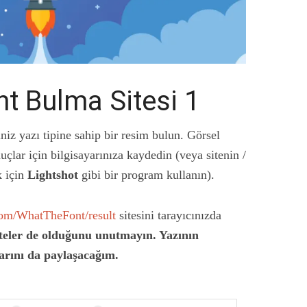
t Bulma Sitesi 1
iz yazı tipine sahip bir resim bulun. Görsel
nuçlar için bilgisayarınıza kaydedin (veya sitenin /
k için
Lightshot
gibi bir program kullanın).
om/WhatTheFont/result
sitesini tarayıcınızda
siteler de olduğunu unutmayın. Yazının
larını da paylaşacağım.