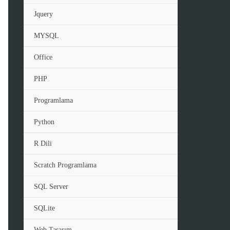
Jquery
MYSQL
Office
PHP
Programlama
Python
R Dili
Scratch Programlama
SQL Server
SQLite
Web Tasarım