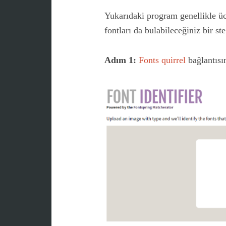
Yukarıdaki program genellikle ücr
fontları da bulabileceğiniz bir st
Adım 1:
Fonts quirrel
bağlantısın