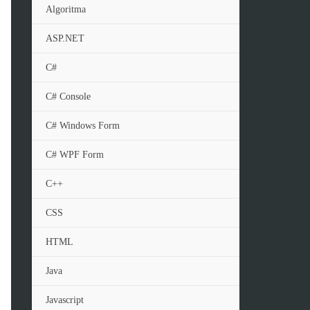
Algoritma
ASP.NET
C#
C# Console
C# Windows Form
C# WPF Form
C++
CSS
HTML
Java
Javascript