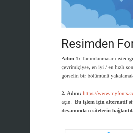
Resimden Fon
Adım 1:
Tanımlanmasını istediğin
çevrimiçiyse, en iyi / en hızlı so
görselin bir bölümünü yakalama
2. Adım:
https://www.myfonts.c
açın.
Bu işlem için alternatif 
devamında o sitelerin bağlantı