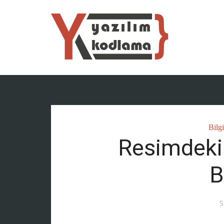
Bilg
Resimdeki 
B
5