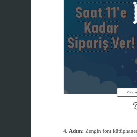
4. Adım:
Zengin font kütüphanesi