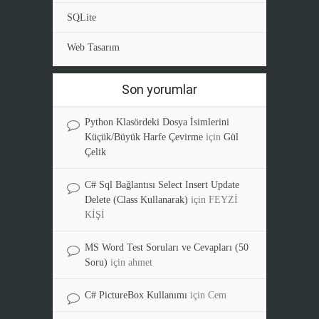
SQLite
Web Tasarım
Son yorumlar
Python Klasördeki Dosya İsimlerini
Küçük/Büyük Harfe Çevirme
için
Gül
Çelik
C# Sql Bağlantısı Select Insert Update
Delete (Class Kullanarak)
için
FEYZİ
KİŞİ
MS Word Test Soruları ve Cevapları (50
Soru)
için
ahmet
C# PictureBox Kullanımı
için
Cem