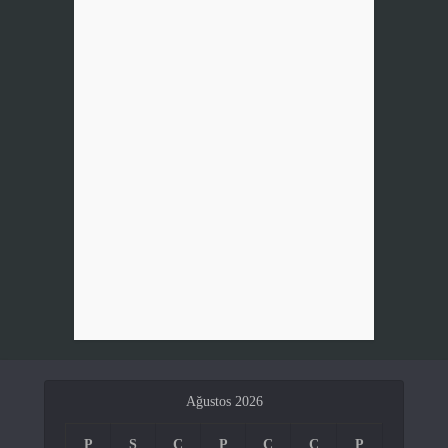
Ağustos 2026
P
S
Ç
P
C
C
P