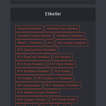
Etiketler
Android Dersleri
Android Java Dersleri
Android Studio Dersleri
Android Örnekleri
Basit C Örnekleri
c#
c# console örnekleri
C# DataGridView Örnekleri
C# DataGrid Örnekleri
c# dersleri
C# Form Örnekleri
C# Hazır Kodlar
C# Kodlama Örnekleri
C# Kodlar
c# kodları
C# Kodları ve Örnekleri
c# uygulamaları
C# Veritabanı Örnekleri
C# Windows Form Örnekleri
C# Çalışma Soruları
C# Örnek Kodlar