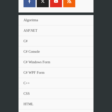
Algoritma
ASP.NET
C#
C# Console
C# Windows Form
C# WPF Form
C++
CSS
HTML