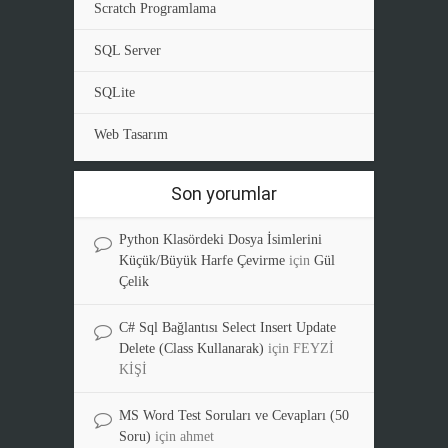
Scratch Programlama
SQL Server
SQLite
Web Tasarım
Son yorumlar
Python Klasördeki Dosya İsimlerini
Küçük/Büyük Harfe Çevirme
için
Gül
Çelik
C# Sql Bağlantısı Select Insert Update
Delete (Class Kullanarak)
için
FEYZİ
KİŞİ
MS Word Test Soruları ve Cevapları (50
Soru)
için
ahmet