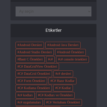
Etiketler
Android Dersleri
Android Java Dersleri
Android Studio Dersleri
Android Örnekleri
Basit C Örnekleri
c#
c# console örnekleri
C# DataGridView Örnekleri
C# DataGrid Örnekleri
c# dersleri
C# Form Örnekleri
C# Hazır Kodlar
C# Kodlama Örnekleri
C# Kodlar
c# kodları
C# Kodları ve Örnekleri
c# uygulamaları
C# Veritabanı Örnekleri