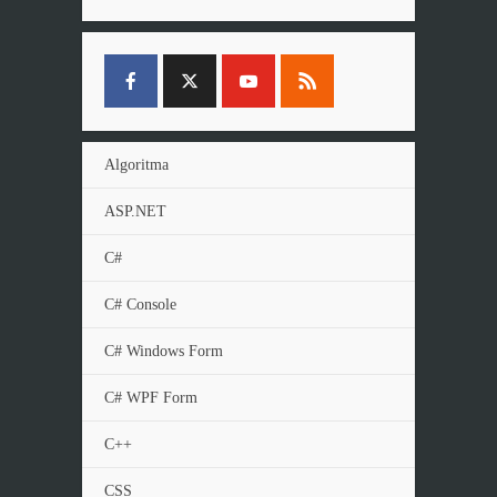
Algoritma
ASP.NET
C#
C# Console
C# Windows Form
C# WPF Form
C++
CSS