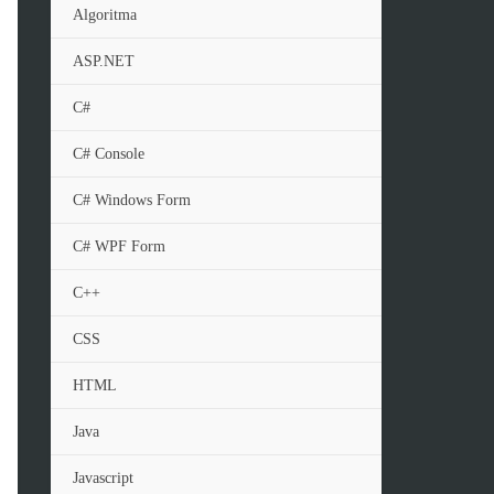
Algoritma
ASP.NET
C#
C# Console
C# Windows Form
C# WPF Form
C++
CSS
HTML
Java
Javascript