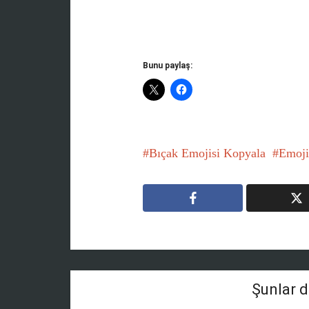
Bunu paylaş:
Bıçak Emojisi Kopyala
Emoji
Şunlar d