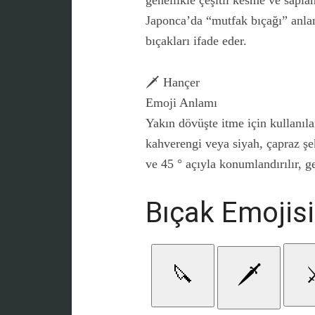
genellikle çeşitli kesme ve sapla
Japonca’da “mutfak bıçağı” anlam
bıçakları ifade eder.
🗡️ Hançer
Emoji Anlamı
Yakın dövüşte itme için kullanılan
kahverengi veya siyah, çapraz şeki
ve 45 ° açıyla konumlandırılır, ge
Bıçak Emojis