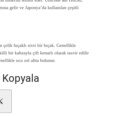
ma hislerini temsil eder. Unicode adı Hocho,
ına gelir ve Japonya’da kullanılan çeşitli
 çelik bıçaklı sivri bir bıçak. Genellikle
lli bir kabzayla çift kenarlı olarak tasvir edilir
nellikle ucu sol altta bulunur.
i Kopyala