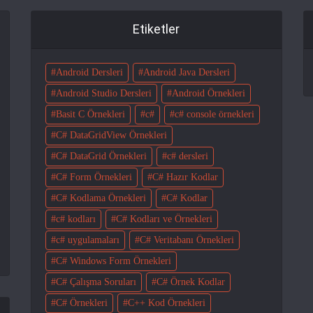
Etiketler
Android Dersleri
Android Java Dersleri
Android Studio Dersleri
Android Örnekleri
Basit C Örnekleri
c#
c# console örnekleri
C# DataGridView Örnekleri
C# DataGrid Örnekleri
c# dersleri
C# Form Örnekleri
C# Hazır Kodlar
C# Kodlama Örnekleri
C# Kodlar
c# kodları
C# Kodları ve Örnekleri
c# uygulamaları
C# Veritabanı Örnekleri
C# Windows Form Örnekleri
C# Çalışma Soruları
C# Örnek Kodlar
C# Örnekleri
C++ Kod Örnekleri