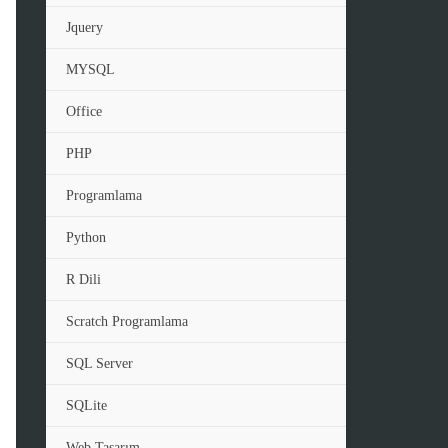
Jquery
MYSQL
Office
PHP
Programlama
Python
R Dili
Scratch Programlama
SQL Server
SQLite
Web Tasarım