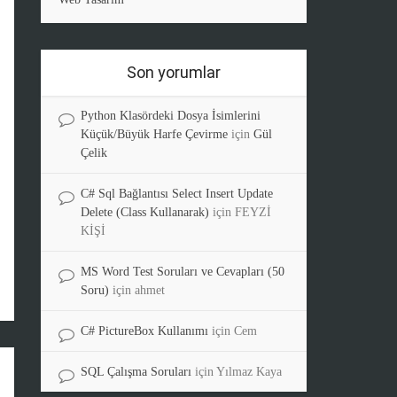
Son yorumlar
Python Klasördeki Dosya İsimlerini
Küçük/Büyük Harfe Çevirme
için
Gül
Çelik
C# Sql Bağlantısı Select Insert Update
Delete (Class Kullanarak)
için
FEYZİ
KİŞİ
MS Word Test Soruları ve Cevapları (50
Soru)
için
ahmet
C# PictureBox Kullanımı
için
Cem
SQL Çalışma Soruları
için
Yılmaz Kaya