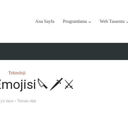
Ana Sayfa
Programlama
Web Tasarımı
Teknoloji
mojisi🔪🗡️⚔️
 yıl önce
Yorum ekle