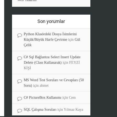
Son yorumlar
Python Klasördeki Dosya İsimlerini
Küçük/Büyük Harfe Çevirme
için
Gül
Çelik
C# Sql Bağlantısı Select Insert Update
Delete (Class Kullanarak)
için
FEYZİ
KİŞİ
MS Word Test Soruları ve Cevapları (50
Soru)
için
ahmet
C# PictureBox Kullanımı
için
Cem
SQL Çalışma Soruları
için
Yılmaz Kaya