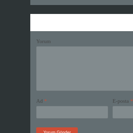
Yorum
Ad
*
E-posta
*