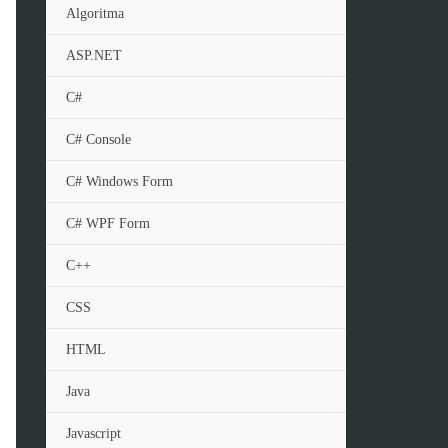
Algoritma
ASP.NET
C#
C# Console
C# Windows Form
C# WPF Form
C++
CSS
HTML
Java
Javascript