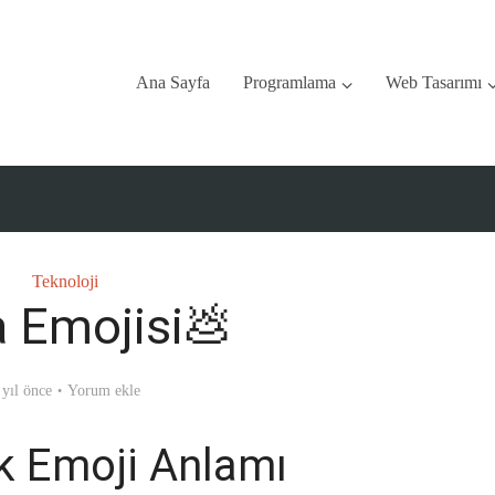
Ana Sayfa
Programlama
Web Tasarımı
Teknoloji
 Emojisi💩
 yıl önce
Yorum ekle
k Emoji Anlamı