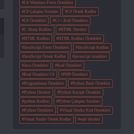
C# Windows Form Örnekleri
C# Çalışma Soruları
C# Örnek Kodlar
C# Örnekleri
C++ Kod Örnekleri
C Sharp Kodları
HTML Dersleri
HTML Kodları
HTML Kodları Örnekleri
JavaScript Form Örnekleri
JavaScript Kodları
JavaScript Örnek Kodlar
javascript örnekleri
Java Örnekleri
Kod Örnekleri
Kod Örnekleri C#
PHP Örnekleri
Programlama Örnekleri
Python Basit Örnekler
Python Dersleri
Python Karışık Örnekler
python Kodları
Python Çalışma Soruları
Python Örnekleri
Visual Studio Kod Örnekleri
Visual Studio Örnek Kodlar
wpf dersleri