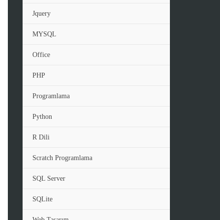
Jquery
MYSQL
Office
PHP
Programlama
Python
R Dili
Scratch Programlama
SQL Server
SQLite
Web Tasarım