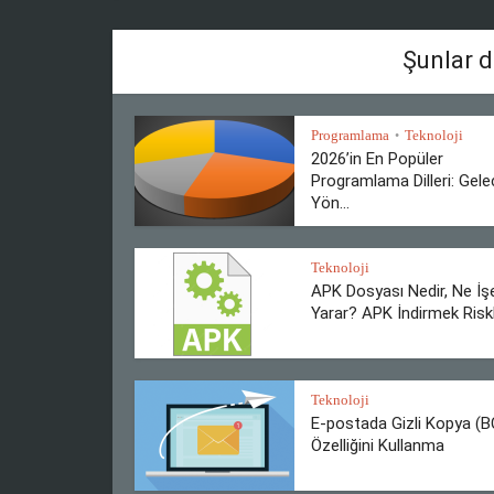
Şunlar d
Programlama
Teknoloji
•
2026’in En Popüler
Programlama Dilleri: Gele
Yön...
Teknoloji
APK Dosyası Nedir, Ne İş
Yarar? APK İndirmek Riskli
Teknoloji
E-postada Gizli Kopya (
Özelliğini Kullanma