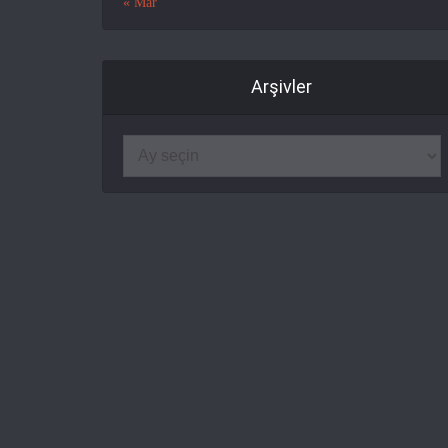
« Mar
Arşivler