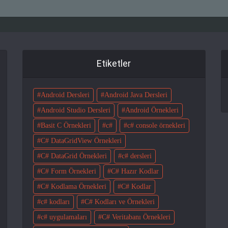
Etiketler
Android Dersleri
Android Java Dersleri
Android Studio Dersleri
Android Örnekleri
Basit C Örnekleri
c#
c# console örnekleri
C# DataGridView Örnekleri
C# DataGrid Örnekleri
c# dersleri
C# Form Örnekleri
C# Hazır Kodlar
C# Kodlama Örnekleri
C# Kodlar
c# kodları
C# Kodları ve Örnekleri
c# uygulamaları
C# Veritabanı Örnekleri