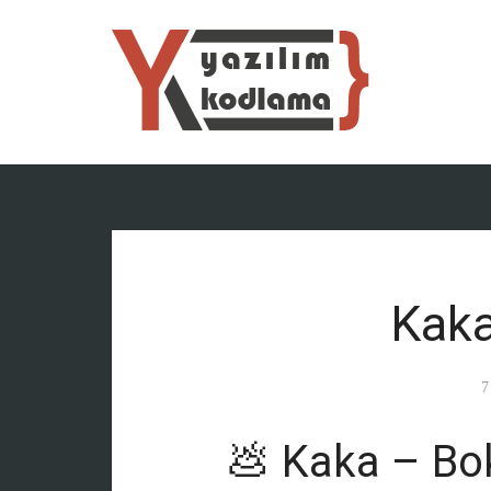
Kaka
7
💩 Kaka – Bo